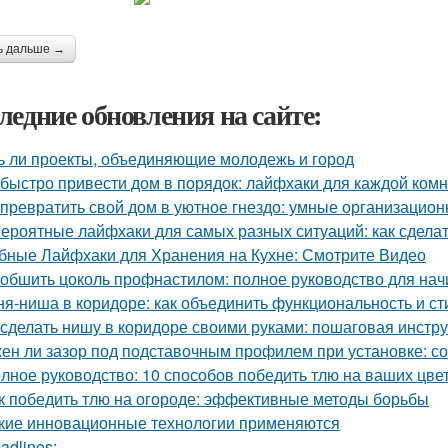
ь дальше →
ледние обновления на сайте:
ь ли проекты, объединяющие молодежь и город
 быстро привести дом в порядок: лайфхаки для каждой ком
 превратить свой дом в уютное гнездо: умные организацио
ероятные лайфхаки для самых разных ситуаций: как сдела
бные Лайфхаки для Хранения на Кухне: Смотрите Видео
 обшить цоколь профнастилом: полное руководство для на
ня-ниша в коридоре: как объединить функциональность и ст
 сделать нишу в коридоре своими руками: пошаговая инстр
ен ли зазор под подставочным профилем при установке: с
лное руководство: 10 способов победить тлю на ваших цве
к победить тлю на огороде: эффективные методы борьбы
кие инновационные технологии применяются
adlines: