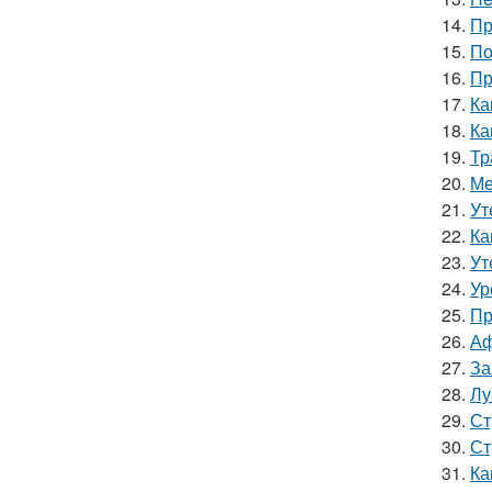
14.
Пр
15.
По
16.
Пр
17.
Ка
18.
Ка
19.
Тр
20.
Ме
21.
Ут
22.
Ка
23.
Ут
24.
Ур
25.
Пр
26.
Аф
27.
За
28.
Лу
29.
Ст
30.
Ст
31.
Ка