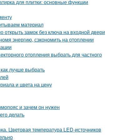
затирка для плитки: основные функции
менту
читываем материал
о открыть замок без ключа на входной двери
номя энергию, сэкономить на отоплении
зации
векторного отопления выбрать для частного
 как лучше выбрать
елей
риала и цвета на цену
рмопояс и зачем он нужен
его делать
ка. Цветовая температура LED-источников
ельно