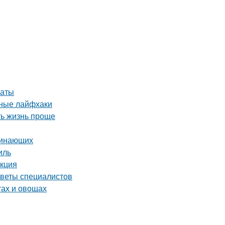
наты
нные лайфхаки
ть жизнь проще
чинающих
иль
укция
оветы специалистов
тах и овощах