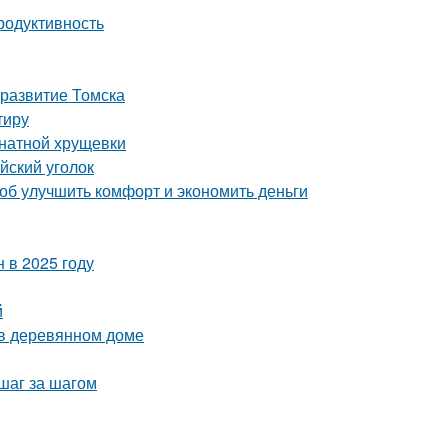
родуктивность
 развитие Томска
тиру
мнатной хрущевки
йский уголок
об улучшить комфорт и экономить деньги
 в 2025 году
й
 в деревянном доме
шаг за шагом