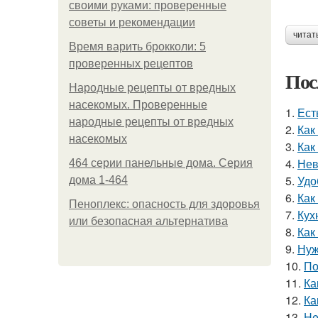
своими руками: проверенные
советы и рекомендации
читат
Время варить брокколи: 5
проверенных рецептов
Пос
Народные рецепты от вредных
насекомых. Проверенные
1.
Ест
народные рецепты от вредных
2.
Как
насекомых
3.
Как
4.
Нев
464 серии панельные дома. Серия
5.
Удо
дома 1-464
6.
Как
Пеноплекс: опасность для здоровья
7.
Кух
или безопасная альтернатива
8.
Как
9.
Нуж
10.
По
11.
Ка
12.
Ка
13.
He