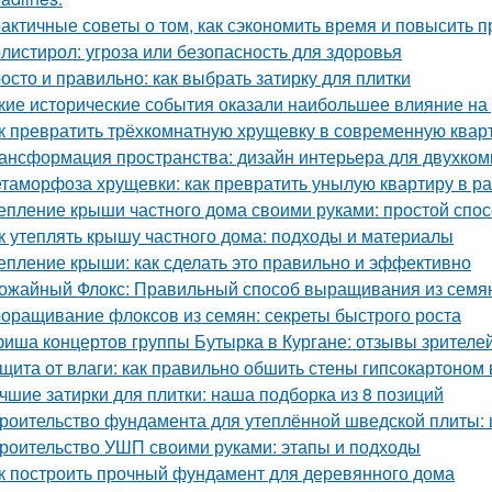
актичные советы о том, как сэкономить время и повысить п
листирол: угроза или безопасность для здоровья
осто и правильно: как выбрать затирку для плитки
кие исторические события оказали наибольшее влияние на
к превратить трёхкомнатную хрущевку в современную квар
ансформация пространства: дизайн интерьера для двухко
таморфоза хрущевки: как превратить унылую квартиру в ра
епление крыши частного дома своими руками: простой спос
к утеплять крышу частного дома: подходы и материалы
епление крыши: как сделать это правильно и эффективно
ожайный Флокс: Правильный способ выращивания из семян
оращивание флоксов из семян: секреты быстрого роста
иша концертов группы Бутырка в Кургане: отзывы зрителе
щита от влаги: как правильно обшить стены гипсокартоном
чшие затирки для плитки: наша подборка из 8 позиций
роительство фундамента для утеплённой шведской плиты: 
роительство УШП своими руками: этапы и подходы
к построить прочный фундамент для деревянного дома