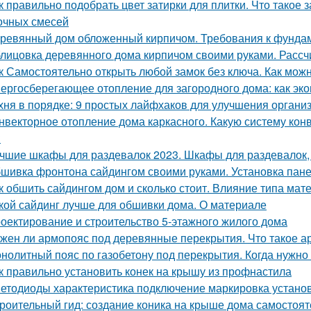
к правильно подобрать цвет затирки для плитки. Что такое 
очных смесей
ревянный дом обложенный кирпичом. Требования к фунда
лицовка деревянного дома кирпичом своими руками. Расс
к Самостоятельно открыть любой замок без ключа. Как можн
ергосберегающее отопление для загородного дома: как эко
хня в порядке: 9 простых лайфхаков для улучшения органи
нвекторное отопление дома каркасного. Какую систему кон
?
чшие шкафы для раздевалок 2023. Шкафы для раздевалок,
шивка фронтона сайдингом своими руками. Установка пан
к обшить сайдингом дом и сколько стоит. Влияние типа мате
кой сайдинг лучше для обшивки дома. О материале
оектирование и строительство 5-этажного жилого дома
жен ли армопояс под деревянные перекрытия. Что такое а
нолитный пояс по газобетону под перекрытия. Когда нужно 
к правильно установить конек на крышу из профнастила
етодиоды характеристика подключение маркировка установ
роительный гид: создание коника на крыше дома самостоят