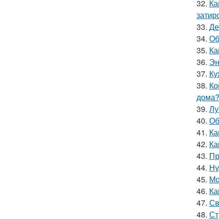
32.
Ка
затир
33.
Де
34.
Об
35.
Ка
36.
Эн
37.
Ку
38.
Ко
дома
39.
Лу
40.
Об
41.
Ка
42.
Ка
43.
Пр
44.
Ну
45.
Мо
46.
Ка
47.
Св
48.
Ст