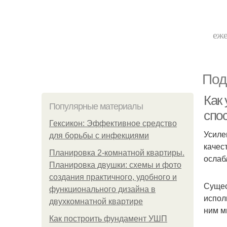
еже
Под
Как
Популярные материалы
спо
Гексикон: Эффективное средство
Усиле
для борьбы с инфекциями
качес
Планировка 2-комнатной квартиры.
ослаб
Планировка двушки: схемы и фото
создания практичного, удобного и
Сущес
функционального дизайна в
испол
двухкомнатной квартире
ним м
Как построить фундамент УШП