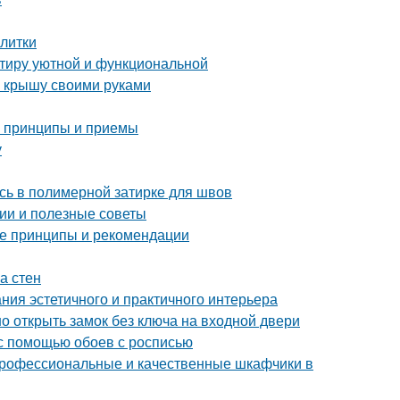
плитки
ртиру уютной и функциональной
ю крышу своими руками
е принципы и приемы
у
сь в полимерной затирке для швов
ии и полезные советы
ые принципы и рекомендации
а стен
ния эстетичного и практичного интерьера
о открыть замок без ключа на входной двери
 с помощью обоев с росписью
профессиональные и качественные шкафчики в