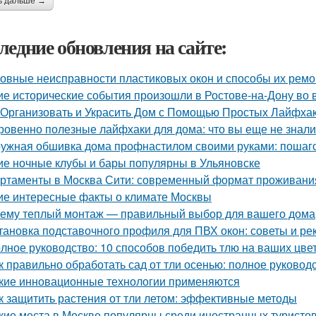
ь дальше →
ледние обновления на сайте:
овные неисправности пластиковых окон и способы их ремо
ие исторические события произошли в Ростове-на-Дону во
 Организовать и Украсить Дом с Помощью Простых Лайфха
ровенно полезные лайфхаки для дома: что вы еще не знали
ужная обшивка дома профнастилом своими руками: пошаго
ие ночные клубы и бары популярны в Ульяновске
ртаменты в Москва Сити: современный формат проживания
ие интересные факты о климате Москвы
ему теплый монтаж — правильный выбор для вашего дома
тановка подставочного профиля для ПВХ окон: советы и р
лное руководство: 10 способов победить тлю на ваших цве
к правильно обработать сад от тли осенью: полное руковод
кие инновационные технологии применяются
к защитить растения от тли летом: эффективные методы
кие места в Москве популярны среди иностранных туристо