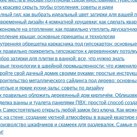
к красиво скрыть трубы отопления: советы и идеи
лный гид: как выбрать идеальный цвет затирки для вашей 
временный дизайн 4-комнатной хрущевки: как сделать ква
кономьте на отоплении: как правильно утеплить двускатну
епление крыши: основные принципы и технологии
утренняя обрешетка каркасника под гипсокартон: основны
к правильно прикрепить гипсокартон к деревянному потолк
бор затирки для плитки в ванной: все, что нужно знать
вые технологии в швейной промышленности: что изменило
ройте свой дачный домик своими руками: простые инструкц
роительство металлического сайдинга под дерево: основн
етлые и яркие кухни-залы: советы по дизайну
к правильно обложить деревянный дом кирпичём. Облицовк
делка ванны и туалета панелями ПВХ: простой способ созда
к Самостоятельно открыть любой замок без ключа. Как можн
с на стене: создание уютной атмосферы в вашей квартире
оизводство шкафчиков и скамеек для раздевалок. Самые 
и!