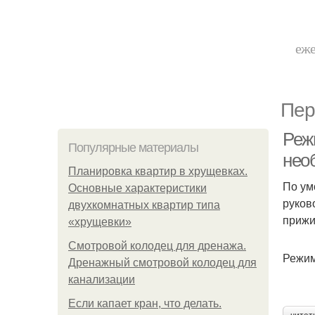
еже
Пер
Реж
Популярные материалы
нео
Планировка квартир в хрущевках.
По ум
Основные характеристики
руков
двухкомнатных квартир типа
прижи
«хрущевки»
Смотровой колодец для дренажа.
Режим
Дренажный смотровой колодец для
канализации
Если капает кран, что делать.