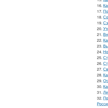
16.
Ка
17.
По
18.
Со
19.
Сэ
20.
Ут
21.
Вн
22.
Ка
23.
Вы
24.
Но
25.
Ст
26.
Ст
27.
Св
28.
Ка
29.
От
30.
Ка
31.
Ле
32.
Пр
Росси