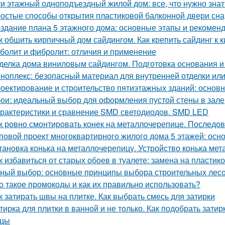
ти этажный одноподъездный жилой дом: все, что нужно знат
остые способы открытия пластиковой балконной двери сн
здание плана 5 этажного дома: основные этапы и рекомен
к обшить кирпичный дом сайдингом. Как крепить сайдинг к 
болит и фибролит: отличия и применение
делка дома виниловым сайдингом. Подготовка основания и
ноплекс: безопасный материал для внутренней отделки или
оектирование и строительство пятиэтажных зданий: основ
ои: идеальный выбор для оформления пустой стены в зале
рактеристики и сравнение SMD светодиодов. SMD LED
к ровно смонтировать конек на металлочерепице. Последов
повой проект многоквартирного жилого дома 5 этажей: ос
тановка конька на металлочерепицу. Устройство конька ме
к избавиться от старых обоев в туалете: замена на пласти
ный выбор: основные принципы выбора строительных лес
о такое промокоды и как их правильно использовать?
к затирать швы на плитке. Как выбрать смесь для затирки
тирка для плитки в ванной и не только. Как подобрать затир
ицы