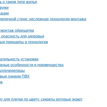
ь о таком типе жилья
аружи
дации
кирпичной стене: несложная технология монтажа
 монтаж обрешетки
 опасность для здоровья
ные принципы и технологии
ательность установки
новные особенности и преимущества
таллочерепицы
ковые панели ПВХ
ов
ку для плитки по цвету: секреты которые знают