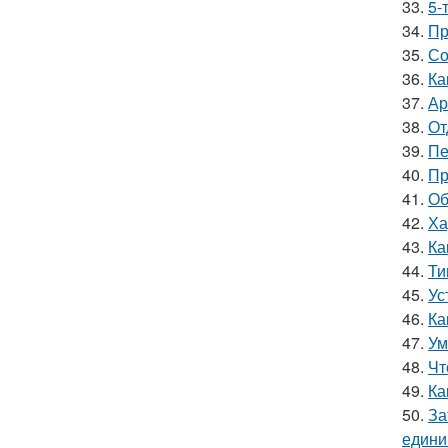
33.
5-
34.
Пр
35.
Со
36.
Ка
37.
Ар
38.
От
39.
Пе
40.
Пр
41.
Об
42.
Ха
43.
Ка
44.
Ти
45.
Ус
46.
Ка
47.
Ум
48.
Чт
49.
Ка
50.
За
един