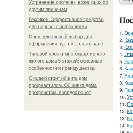
читат
Устранение протечек, возникших по
другим причинам
Пос
Гексикон: Эффективное средство
для борьбы с инфекциями
1.
Осн
Обои: идеальный выбор для
2.
Как
оформления пустой стены в зале
3.
Как
4.
Отк
Типовой проект многоквартирного
5.
Нар
жилого дома 5 этажей: основные
6.
Как
особенности и преимущества
7.
Апа
Сколько стоит обшить дом
8.
Как
профнастилом. Обшивка дома
9.
Поч
профлистом: порядок работ
10.
Ус
11.
По
12.
Ка
13.
Ка
14.
Ка
15.
Ка