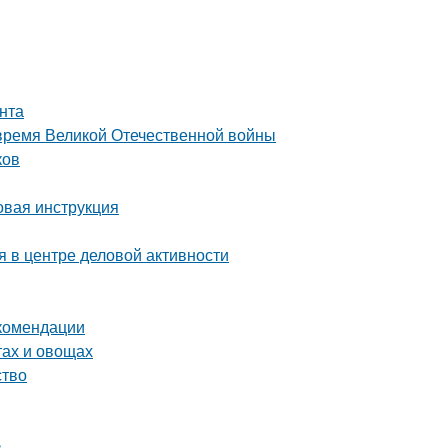
нта
 время Великой Отечественной войны
ков
вая инструкция
 в центре деловой активности
екомендации
тах и овощах
ство
в