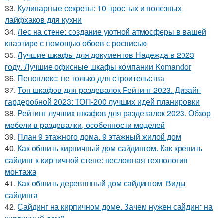
33.
Кулинарные секреты: 10 простых и полезных
лайфхаков для кухни
34.
Лес на стене: создание уютной атмосферы в вашей
квартире с помощью обоев с росписью
35.
Лучшие шкафы для документов Надежда в 2023
году. Лучшие офисные шкафы компании Komandor
36.
Пеноплекс: не только для строительства
37.
Топ шкафов для раздевалок Рейтинг 2023. Дизайн
гардеробной 2023: ТОП-200 лучших идей планировки
38.
Рейтинг лучших шкафов для раздевалок 2023. Обзор
мебели в раздевалки, особенности моделей
39.
План 9 этажного дома. 9 этажный жилой дом
40.
Как обшить кирпичный дом сайдингом. Как крепить
сайдинг к кирпичной стене: несложная технология
монтажа
41.
Как обшить деревянный дом сайдингом. Виды
сайдинга
42.
Сайдинг на кирпичном доме. Зачем нужен сайдинг на