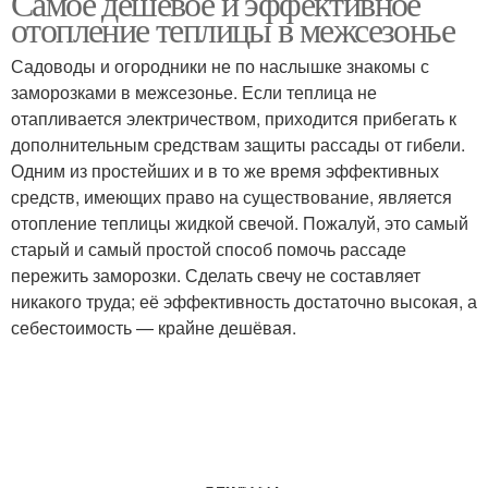
Самоё дешёвое и эффективное
отопление теплицы в межсезонье
Садоводы и огородники не по наслышке знакомы с
Обогреватель на
заморозками в межсезонье. Если теплица не
Печка из свечки
жидких свечах
отапливается электричеством, приходится прибегать к
дополнительным средствам защиты рассады от гибели.
Одним из простейших и в то же время эффективных
средств, имеющих право на существование, является
Финская свеча
Парафиновые свечи
отопление теплицы жидкой свечой. Пожалуй, это самый
старый и самый простой способ помочь рассаде
пережить заморозки. Сделать свечу не составляет
никакого труда; её эффективность достаточно высокая, а
себестоимость — крайне дешёвая.
Простые свечи