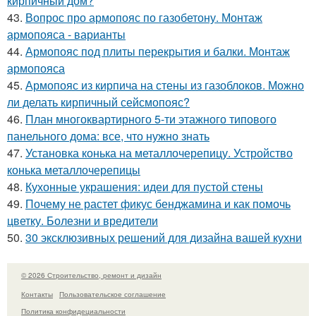
кирпичный дом?
43.
Вопрос про армопояс по газобетону. Монтаж
армопояса - варианты
44.
Армопояс под плиты перекрытия и балки. Монтаж
армопояса
45.
Армопояс из кирпича на стены из газоблоков. Можно
ли делать кирпичный сейсмопояс?
46.
План многоквартирного 5-ти этажного типового
панельного дома: все, что нужно знать
47.
Установка конька на металлочерепицу. Устройство
конька металлочерепицы
48.
Кухонные украшения: идеи для пустой стены
49.
Почему не растет фикус бенджамина и как помочь
цветку. Болезни и вредители
50.
30 эксклюзивных решений для дизайна вашей кухни
© 2026 Строительство, ремонт и дизайн
Контакты
Пользовательское соглашение
Политика конфидециальности