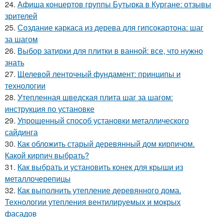
24.
Афиша концертов группы Бутырка в Кургане: отзывы
зрителей
25.
Создание каркаса из дерева для гипсокартона: шаг
за шагом
26.
Выбор затирки для плитки в ванной: все, что нужно
знать
27.
Щелевой ленточный фундамент: принципы и
технологии
28.
Утепленная шведская плита шаг за шагом:
инструкция по установке
29.
Упрощенный способ установки металлического
сайдинга
30.
Как обложить старый деревянный дом кирпичом.
Какой кирпич выбрать?
31.
Как выбрать и установить конек для крыши из
металлочерепицы
32.
Как выполнить утепление деревянного дома.
Технологии утепления вентилируемых и мокрых
фасадов