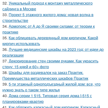
32.
Уникальный подход к монтажу металлического
сайдинга в Москве
33.
Проект 5 этажного жилого дома: новая волна в
строительстве
34.
Армопояс от А до Я своими силами: от теории к
практике
35.
Как облицевать деревянный дом кирпичом. Какой
кирпич использовать
36.
Лучшие медицинские шкафы на 2023 год: от идеи до
реализации
37.
Декорирование стен своими руками. Как украсить
стену: 15 идей и 60+ фото
38.
Шкафы для раздевалок на заказ Практик.
Преимущества металлических шкафов Практик
39.
5-ти этажный одноподъездный жилой дом: все, что
нужно знать о таком типе жилья
40.
Дома серии 1 515. Типовая серия дома I-515 с
планировками квартир
41.
Как обложить каркасный дом кирпичом. Каркасный