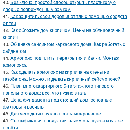
40.
Без ключа: простой способ открыть пластиковую
дверь с поврежденным замком
41.
Как защитить свои деревья от тли с помощью средств
от тли
42.
Как обложить дом кирпичом. Цены на облицовочный
кирпич
43.
Обшивка сайдингом каркасного дома. Как работать с
сайдингом
44.
Армопояс под плиты перекрытия и балки. Монтаж
армопояса
45.
Как сделать армопояс из кирпича на стены из
газобетона. Можно ли делать кирпичный сейсмопояс?
46.
План многоквартирного 5-ти этажного типового
панельного дома: все, что нужно знать
47.
Цена фундамента под стоящий дом: основные
факторы и расчеты
48.
Для чего детям нужно программирование
49.
Сертификация продукции: зачем она нужна и как ее
пройти