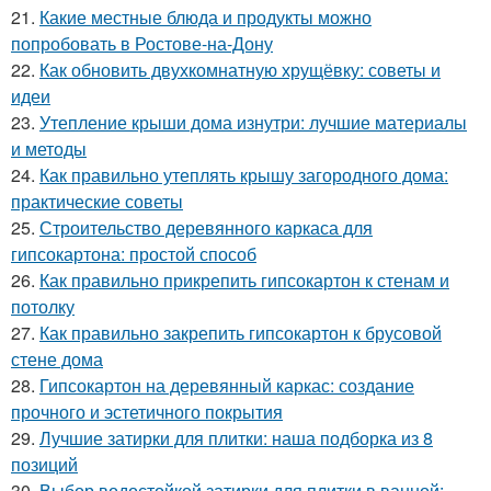
21.
Какие местные блюда и продукты можно
попробовать в Ростове-на-Дону
22.
Как обновить двухкомнатную хрущёвку: советы и
идеи
23.
Утепление крыши дома изнутри: лучшие материалы
и методы
24.
Как правильно утеплять крышу загородного дома:
практические советы
25.
Строительство деревянного каркаса для
гипсокартона: простой способ
26.
Как правильно прикрепить гипсокартон к стенам и
потолку
27.
Как правильно закрепить гипсокартон к брусовой
стене дома
28.
Гипсокартон на деревянный каркас: создание
прочного и эстетичного покрытия
29.
Лучшие затирки для плитки: наша подборка из 8
позиций
30.
Выбор водостойкой затирки для плитки в ванной: