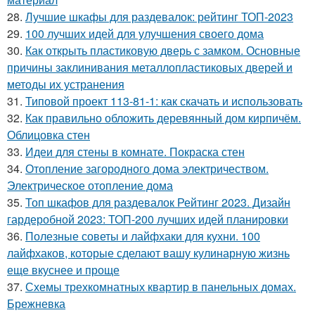
28.
Лучшие шкафы для раздевалок: рейтинг ТОП-2023
29.
100 лучших идей для улучшения своего дома
30.
Как открыть пластиковую дверь с замком. Основные
причины заклинивания металлопластиковых дверей и
методы их устранения
31.
Типовой проект 113-81-1: как скачать и использовать
32.
Как правильно обложить деревянный дом кирпичём.
Облицовка стен
33.
Идеи для стены в комнате. Покраска стен
34.
Отопление загородного дома электричеством.
Электрическое отопление дома
35.
Топ шкафов для раздевалок Рейтинг 2023. Дизайн
гардеробной 2023: ТОП-200 лучших идей планировки
36.
Полезные советы и лайфхаки для кухни. 100
лайфхаков, которые сделают вашу кулинарную жизнь
еще вкуснее и проще
37.
Схемы трехкомнатных квартир в панельных домах.
Брежневка