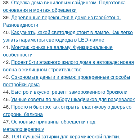
38.
Отделка дома виниловым сайдингом. Подготовка
основания и монтаж обрешетки
39.
Деревянные перекрытия в доме из газобетона.
Разновидности
40.
Как узнать, какой светодиод стоит в лампе. Как легко
узнать параметры светодиода в LED-лампе
41.
Монтаж конька на вальму. Функциональные
особенности
42.
Проект 5-ти этажного жилого дома в автокаде: новая
волна в жилищном строительстве
43.
Сэкономьте деньги и время: проверенные способы
постройки дома
44.
Быстро и вкусно: рецепт замороженного брокколи
45.
Умные советы по выбору шкафчиков для раздевалок
46.
Просто и быстро: как открыть пластиковую дверь со
стороны балкона
47.
Основные принципы обрешетки под
металлочерепицу
48.
ТОП лучшей затирки для керамической плитки.