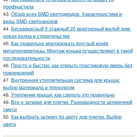
профнастила
43.
Обзор всех SMD светодиодов. Характеристики и
виды SMD-светодиодов
44.
Бескаркасный 5 этажный 20 квартирный жилой дом:
новая волна в строительстве
45.
Как правильно монтировать круглый конёк
металлочерепицы. Монтаж конька осуществляют в такой
последовательности
46.
Просто и быстро: как открыть пластиковую дверь без
повреждений
47.
Внутренняя утеплительная система для крыши:
выбор материала и технологии
48.
Утепление крыши: как сделать это правильно
49.
Все о затирке для плитки. Разновидности затирочной
смеси
50.
Как выбрать затирку по цвету для плитки. Выбор
цвета