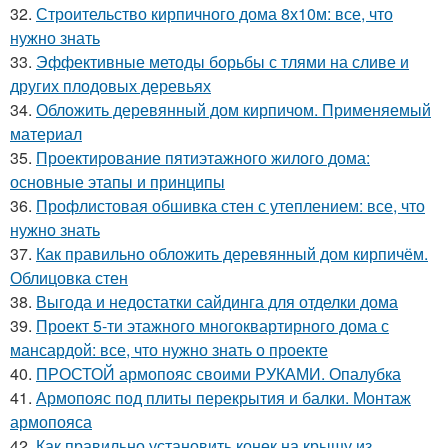
32.
Строительство кирпичного дома 8х10м: все, что
нужно знать
33.
Эффективные методы борьбы с тлями на сливе и
других плодовых деревьях
34.
Обложить деревянный дом кирпичом. Применяемый
материал
35.
Проектирование пятиэтажного жилого дома:
основные этапы и принципы
36.
Профлистовая обшивка стен с утеплением: все, что
нужно знать
37.
Как правильно обложить деревянный дом кирпичём.
Облицовка стен
38.
Выгода и недостатки сайдинга для отделки дома
39.
Проект 5-ти этажного многоквартирного дома с
мансардой: все, что нужно знать о проекте
40.
ПРОСТОЙ армопояс своими РУКАМИ. Опалубка
41.
Армопояс под плиты перекрытия и балки. Монтаж
армопояса
42.
Как правильно установить конек на крышу из