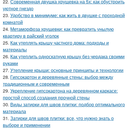
22.
Современная двушка хрущевка на 5х: как обустроить
уютное гнездо
23.
Удобство в минимуме: как жить в двушке с проходной
комнатой
24.
Метаморфоза хрущевки: как превратить унылую
квартиру в райский уголок
25.
Как утеплять крышу частного дома: подходы и
материалы
26.
Как утеплить односкатную крышу без чердака своими
руками
27.
Утепление крыши: основные принципы и технологии
28.
Гипсокартон и деревянные стены: выбор между
традиционным и современным
29.
Укрепление гипсокартона на деревянном каркасе:
простой способ создания прочной стены
30.
Виды затирки для швов плитки: подбор оптимального
материала
31.
Затирки для швов плитки: все, что нужно знать о
выборе и применении