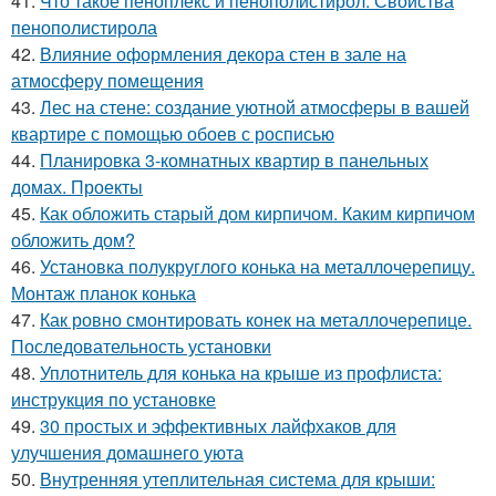
41.
Что такое пеноплекс и пенополистирол. Свойства
пенополистирола
42.
Влияние оформления декора стен в зале на
атмосферу помещения
43.
Лес на стене: создание уютной атмосферы в вашей
квартире с помощью обоев с росписью
44.
Планировка 3-комнатных квартир в панельных
домах. Проекты
45.
Как обложить старый дом кирпичом. Каким кирпичом
обложить дом?
46.
Установка полукруглого конька на металлочерепицу.
Монтаж планок конька
47.
Как ровно смонтировать конек на металлочерепице.
Последовательность установки
48.
Уплотнитель для конька на крыше из профлиста:
инструкция по установке
49.
30 простых и эффективных лайфхаков для
улучшения домашнего уюта
50.
Внутренняя утеплительная система для крыши: