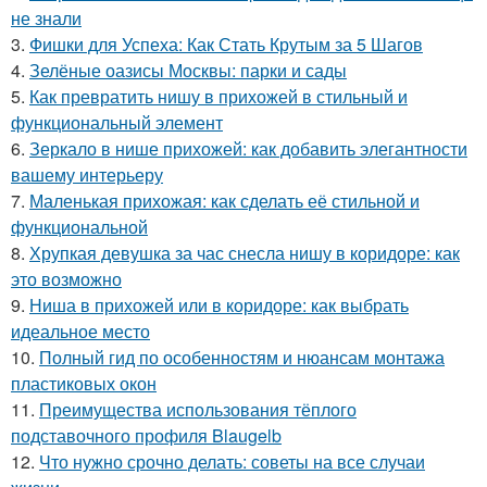
не знали
3.
Фишки для Успеха: Как Стать Крутым за 5 Шагов
4.
Зелёные оазисы Москвы: парки и сады
5.
Как превратить нишу в прихожей в стильный и
функциональный элемент
6.
Зеркало в нише прихожей: как добавить элегантности
вашему интерьеру
7.
Маленькая прихожая: как сделать её стильной и
функциональной
8.
Хрупкая девушка за час снесла нишу в коридоре: как
это возможно
9.
Ниша в прихожей или в коридоре: как выбрать
идеальное место
10.
Полный гид по особенностям и нюансам монтажа
пластиковых окон
11.
Преимущества использования тёплого
подставочного профиля Blaugelb
12.
Что нужно срочно делать: советы на все случаи