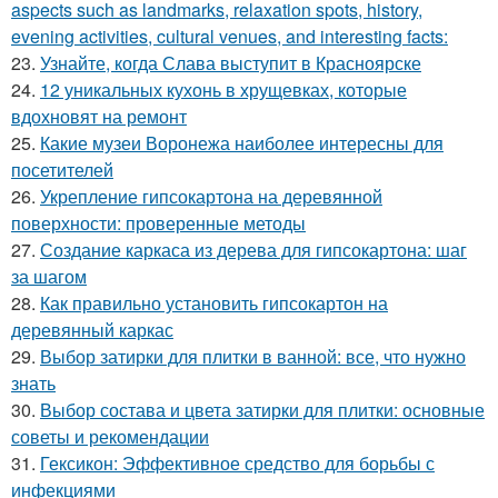
aspects such as landmarks, relaxation spots, history,
evening activities, cultural venues, and interesting facts:
23.
Узнайте, когда Слава выступит в Красноярске
24.
12 уникальных кухонь в хрущевках, которые
вдохновят на ремонт
25.
Какие музеи Воронежа наиболее интересны для
посетителей
26.
Укрепление гипсокартона на деревянной
поверхности: проверенные методы
27.
Создание каркаса из дерева для гипсокартона: шаг
за шагом
28.
Как правильно установить гипсокартон на
деревянный каркас
29.
Выбор затирки для плитки в ванной: все, что нужно
знать
30.
Выбор состава и цвета затирки для плитки: основные
советы и рекомендации
31.
Гексикон: Эффективное средство для борьбы с
инфекциями