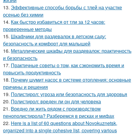
жизни
13.
Эффективные способы борьбы с тлей на участке
осенью без химии
14.
Как быстро избавиться от тли за 12 часов:
проверенные методы
15.
Шкафчики для раздевалок в детском саду:
безопасность и комфорт для малышей
16.
Металлические шкафы для раздевалок: практичность
и безопасность
17.
Практичные советы о том, как сэкономить время и
повысить продуктивность
18.
Почему шумит насос в системе отопления: основные
причины и решения
19.
Полистирол: угроза или безопасность для здоровья
20.
Полистирол: вреден ли он для человека
21.
Вредно ли жить рядом с производством
пенополистирола? Разберемся в рисках и мифах
22.
Here is a list of 60 questions about Novokuznetsk,
organized into a single cohesive list, covering various