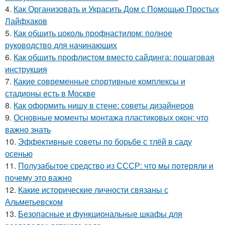
4.
Как Организовать и Украсить Дом с Помощью Простых
Лайфхаков
5.
Как обшить цоколь профнастилом: полное
руководство для начинающих
6.
Как обшить профлистом вместо сайдинга: пошаговая
инструкция
7.
Какие современные спортивные комплексы и
стадионы есть в Москве
8.
Как оформить нишу в стене: советы дизайнеров
9.
Основные моменты монтажа пластиковых окон: что
важно знать
10.
Эффективные советы по борьбе с тлёй в саду
осенью
11.
Полузабытое средство из СССР: что мы потеряли и
почему это важно
12.
Какие исторические личности связаны с
Альметьевском
13.
Безопасные и функциональные шкафы для