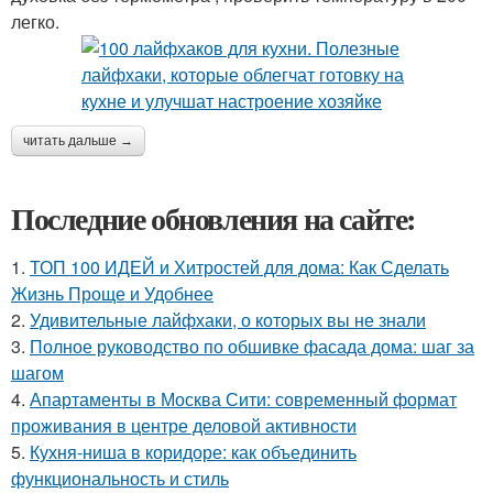
легко.
читать дальше →
Последние обновления на сайте:
1.
ТОП 100 ИДЕЙ и Хитростей для дома: Как Сделать
Жизнь Проще и Удобнее
2.
Удивительные лайфхаки, о которых вы не знали
3.
Полное руководство по обшивке фасада дома: шаг за
шагом
4.
Апартаменты в Москва Сити: современный формат
проживания в центре деловой активности
5.
Кухня-ниша в коридоре: как объединить
функциональность и стиль