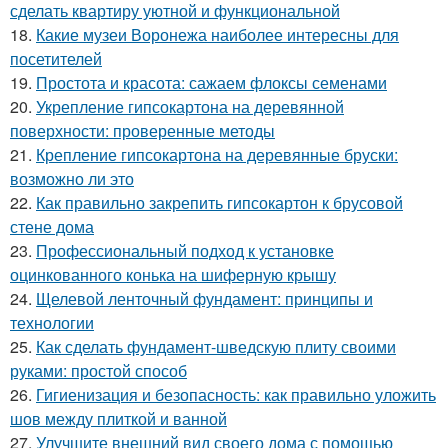
сделать квартиру уютной и функциональной
18.
Какие музеи Воронежа наиболее интересны для
посетителей
19.
Простота и красота: сажаем флоксы семенами
20.
Укрепление гипсокартона на деревянной
поверхности: проверенные методы
21.
Крепление гипсокартона на деревянные бруски:
возможно ли это
22.
Как правильно закрепить гипсокартон к брусовой
стене дома
23.
Профессиональный подход к установке
оцинкованного конька на шиферную крышу
24.
Щелевой ленточный фундамент: принципы и
технологии
25.
Как сделать фундамент-шведскую плиту своими
руками: простой способ
26.
Гигиенизация и безопасность: как правильно уложить
шов между плиткой и ванной
27.
Улучшите внешний вид своего дома с помощью