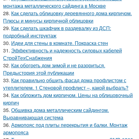
монтажа металлического сайдинга в Москве
28.
Как сделать облицовку деревянного дома кирпичом.
Плюсы и минусы кирпичной облицовки
29.
Как сделать шкафчик в раздевалку из ДСП:
подробный инструктаж
30.
Идеи для стены в комнате. Покраска стен
31.
Эффективность и надежность силовых кабелей
СтройТехСнабжения
32.
Как обогреть дом зимой и не разориться.
Предыстория этой публикации
33.
Как правильно обшить фасад дома профлистом с
утеплителем. 1 Стеновой профлист –, какой выбрать?
34.
Как обложить дом кирпичом. Цены на облицовочный
кирпич
35.
Обшивка дома металлическим сайдингом.
Выравнивающая система
36.
Армопояс под плиты перекрытия и балки. Монтаж
армопояса