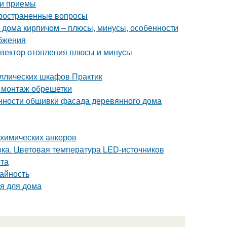
 и приемы
пространенные вопросы
 дома кирпичом – плюсы, минусы, особенности
бжения
нвектор отопления плюсы и минусы
аллических шкафов Практик
 монтаж обрешетки
нности обшивки фасада деревянного дома
 химических анкеров
ка. Цветовая температура LED-источников
нта
жайность
я для дома