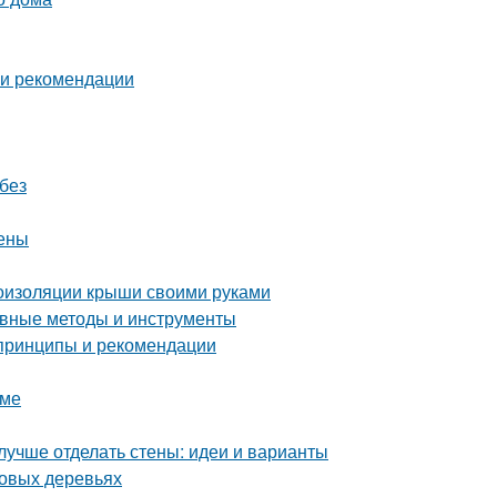
 и рекомендации
без
цены
оизоляции крыши своими руками
ные методы и инструменты
 принципы и рекомендации
оме
лучше отделать стены: идеи и варианты
довых деревьях