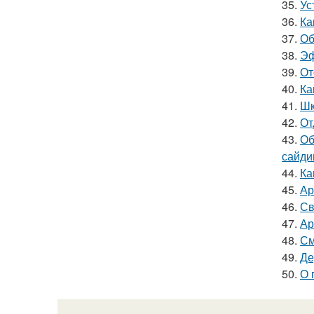
35.
Ус
36.
Ка
37.
Об
38.
Эф
39.
От
40.
Ка
41.
Шк
42.
От
43.
Об
сайди
44.
Ка
45.
Ар
46.
Св
47.
Ар
48.
См
49.
Де
50.
О 