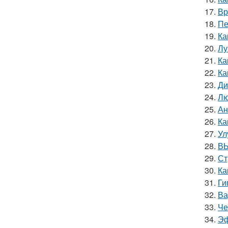
17.
Вр
18.
Пе
19.
Ка
20.
Лу
21.
Ка
22.
Ка
23.
Ди
24.
Лю
25.
Ан
26.
Ка
27.
Ул
28.
ВЫ
29.
Ст
30.
Ка
31.
Ги
32.
Ва
33.
Че
34.
Эф