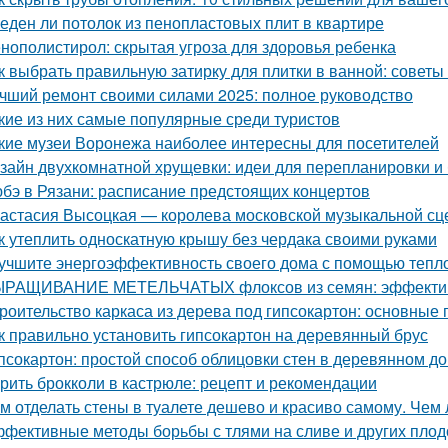
еден ли потолок из пенопластовых плит в квартире
нополистирол: скрытая угроза для здоровья ребенка
к выбрать правильную затирку для плитки в ванной: советы
чший ремонт своими силами 2025: полное руководство
кие из них самые популярные среди туристов
кие музеи Воронежа наиболее интересны для посетителей
зайн двухкомнатной хрущевки: идеи для перепланировки и 
бэ в Рязани: расписание предстоящих концертов
астасия Высоцкая — королева московской музыкальной с
к утеплить односкатную крышу без чердака своими руками
учшите энергоэффективность своего дома с помощью тепл
РАЩИВАНИЕ МЕТЕЛЬЧАТЫХ флоксов из семян: эффектив
роительство каркаса из дерева под гипсокартон: основные
к правильно установить гипсокартон на деревянный брус
псокартон: простой способ облицовки стен в деревянном д
рить брокколи в кастрюле: рецепт и рекомендации
м отделать стены в туалете дешево и красиво самому. Чем 
фективные методы борьбы с тлями на сливе и других пло