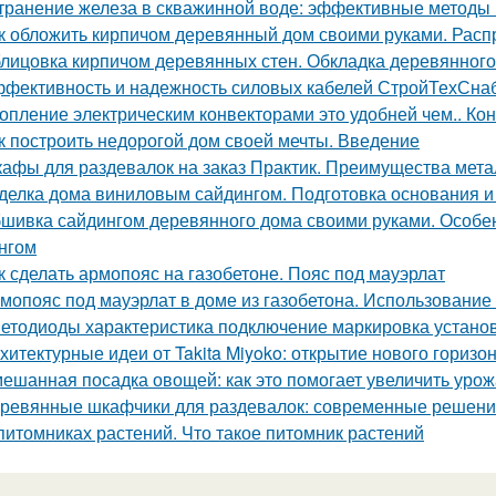
транение железа в скважинной воде: эффективные методы
к обложить кирпичом деревянный дом своими руками. Рас
лицовка кирпичом деревянных стен. Обкладка деревянного
фективность и надежность силовых кабелей СтройТехСна
опление электрическим конвекторами это удобней чем.. Ко
к построить недорогой дом своей мечты. Введение
афы для раздевалок на заказ Практик. Преимущества мет
делка дома виниловым сайдингом. Подготовка основания и
шивка сайдингом деревянного дома своими руками. Особе
нгом
к сделать армопояс на газобетоне. Пояс под мауэрлат
мопояс под мауэрлат в доме из газобетона. Использование
етодиоды характеристика подключение маркировка установ
хитектурные идеи от Takita Miyoko: открытие нового горизо
ешанная посадка овощей: как это помогает увеличить уро
ревянные шкафчики для раздевалок: современные решени
питомниках растений. Что такое питомник растений