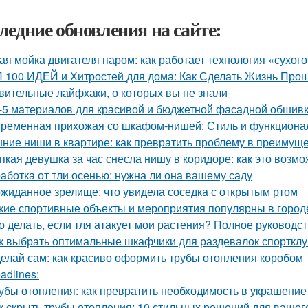
ледние обновления на сайте:
ая мойка двигателя паром: как работает технология «сухог
 100 ИДЕЙ и Хитростей для дома: Как Сделать Жизнь Прощ
вительные лайфхаки, о которых вы не знали
-5 материалов для красивой и бюджетной фасадной обшив
ременная прихожая со шкафом-нишей: Стиль и функционал
ние ниши в квартире: как превратить проблему в преимущ
пкая девушка за час снесла нишу в коридоре: как это возм
аботка от тли осенью: нужна ли она вашему саду
жиданное зрелище: что увидела соседка с открытым ртом
кие спортивные объекты и мероприятия популярны в город
о делать, если тля атакует мои растения? Полное руководс
к выбрать оптимальные шкафчики для раздевалок спорткл
елай сам: как красиво оформить трубы отопления коробом
adlines:
убы отопления: как превратить необходимость в украшение
к скрыть трубы отопления: 10 стильных решений для вашег