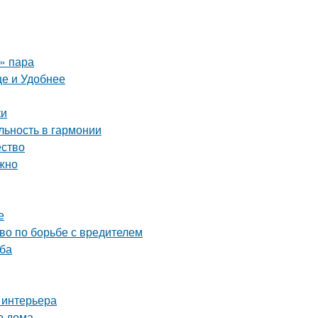
о» пара
е и Удобнее
ки
ьность в гармонии
ество
ожно
е
тво по борьбе с вредителем
уба
 интерьера
о дома