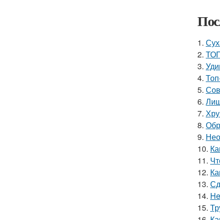
Пос
1.
Сух
2.
ТОП
3.
Уди
4.
Топ
5.
Сов
6.
Лиш
7.
Хру
8.
Обр
9.
Нео
10.
Ка
11.
Чт
12.
Ка
13.
Сд
14.
He
15.
Тр
16.
Ка