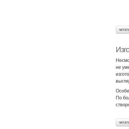
читат
Изг
Несмо
не ум
изгот
выгля
Особе
По бо
створ
читат