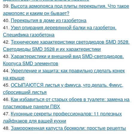
39.
Высота армопояса под плиты перекрытия. Что такое
армопояс и каким он бывает?
40.
Перекрытия в доме из газобетона
41.
Узел опирания деревянной балки на газобетон.
Специфика газобетона
42.
Технические характеристики светодиодов SMD 3528.
Светодиоды SMD 3528 и их характеристики
43.
Характеристики и внешний вид SMD-светодиодов.
Корпуса SMD элементов
44.
Укрепление и защита: как правильно сделать конек
на крыше
45.
ОСЫПАЮТСЯ листья у фикуса, что делать. Фикус,
сбросивший листья
46.
Как избавиться от старых обоев в туалете: замена на
пластиковые панели ПВХ
47.
Кухонные секреты профессионалов: 11 полезных
лайфхаков для вашей кухни
48.
Замороженная капуста брокколи: простые рецепты