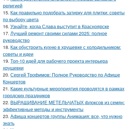
религией
15.
Как правильно подобрать затирку для плитки: советы
по выбору цвета
16.
Узнайте, когда Слава выступит в Красноярске
17.
Лучший ремонт своими силами 2025: полное
руководство
18.
Как обустроить кухню в хрущевке с холодильником:
советы и идеи
19.
Топ-10 идей для рабочего проекта интерьера
хрущевки
20.
Сергей Трофимов: Полное Руководство по Афише
Концертов
21.
Какие культурные мероприятия проводятся в рамках
городских праздников
22.
ВЫРАЩИВАНИЕ МЕТЕЛЬЧАТЫХ флоксов из семян:
эффективные методы и инструменты
23.
Афиша концертов группы Анимация: все, что нужно
знать