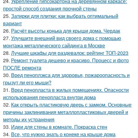
24.
Укрепление гипсокартона на деревянном каркасе:
простой способ создания прочной стены
25.
Затирки для плитки: как выбрать оптимальный
вариант
26.
Расчёт высоты конька для крыши дома. Чердак
27.
Улучшите внешний вид своего дома с помощью
монтажа металлического сайдинга в Москве
28.
Лучшие шкафы для раздевалок: рейтинг ТОП-2023
29.
Ремонт туалета дешево и красиво. Процесс и фото
ПОСЛЕ ремонта
30.
Вред пеноплэкса для здоровья, пожароопасность и
грызут ли его мыши?
31.
Вред пенопласта в жилых помещениях. Опасности
использования пенопласта внутри дома
32.
Как открыть пластиковую дверь с замком. Основные
причины заклинивания металлопластиковых дверей и
методы их устранения
33.
Идеи для стены в комнате. Покраска стен
34.
Все, что нужно знать о конеке на крыше дома