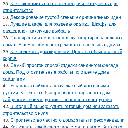
35.
Как сэкономить на отоплении дачи. Что учесть при
строительстве
36.
Декорирование пустой стены: 9 оригинальных идей
37.
Лучшие шкафы для раздевалок 2023. Шкафы для
раздевалок, как лучше выбрать
38.
Планировка и перепланировка квартир в панельных
домах. В чем особенности ремонта в панельных домах
39.
Как обложить дом кирпичом. Цены на облицовочный
кирпич
40.
Самый простой способ отделки сайдингом фасада
дома. Подготовительные работы по отделке дома
сайдингом
41.
Установка сайдинга на каркасный дом своими
руками. Как легко и быстро обшить каркасный дом
сайдингом своими руками – пошаговая инструкция
42.
Выгодный выбор: купить готовый дом или заказать
строительство с нуля
43.
Строительство частного дома: этапы и рекомендации
44.
Как узнать, какой светодиод стоит в лампе. Как легко