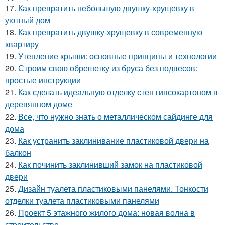
17.
Как превратить небольшую двушку-хрущевку в
уютный дом
18.
Как превратить двушку-хрущевку в современную
квартиру
19.
Утепление крыши: основные принципы и технологии
20.
Строим свою обрешетку из бруса без подвесов:
простые инструкции
21.
Как сделать идеальную отделку стен гипсокартоном в
деревянном доме
22.
Все, что нужно знать о металлическом сайдинге для
дома
23.
Как устранить заклинивание пластиковой двери на
балкон
24.
Как починить заклинивший замок на пластиковой
двери
25.
Дизайн туалета пластиковыми панелями. Тонкости
отделки туалета пластиковыми панелями
26.
Проект 5 этажного жилого дома: новая волна в
строительстве