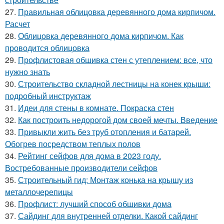
27.
Правильная облицовка деревянного дома кирпичом.
Расчет
28.
Облицовка деревянного дома кирпичом. Как
проводится облицовка
29.
Профлистовая обшивка стен с утеплением: все, что
нужно знать
30.
Строительство складной лестницы на конек крыши:
подробный инструктаж
31.
Идеи для стены в комнате. Покраска стен
32.
Как построить недорогой дом своей мечты. Введение
33.
Привыкли жить без труб отопления и батарей.
Обогрев посредством теплых полов
34.
Рейтинг сейфов для дома в 2023 году.
Востребованные производители сейфов
35.
Строительный гид: Монтаж конька на крышу из
металлочерепицы
36.
Профлист: лучший способ обшивки дома
37.
Сайдинг для внутренней отделки. Какой сайдинг