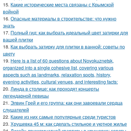
15.
Какие исторические места связаны с Крымской
войной
16.
Опасные материалы в строительстве: что нужно
знать
17.
Полный гид: как выбрать идеальный цвет затирки для
вашей плитки
18.
Как выбрать затирку для плитки в ванной: советы по
цвету
19.
Here is a list of 60 questions about Novokuznetsk,
organized into a single cohesive list, covering various
aspects such as landmarks, relaxation spots, history,
evening activities, cultural venues, and interesting facts:
20.
Линда в столице: как проходят концерты
легендарной певицы
21.
Элвин Грей и его группа: как они завоевали сердца
слушателей
22.
Какие из них самые популярные среди туристов
23.
Хрущевка 45 м: как сделать стильное и уютное жилье
24.
Дизайн двухкомнатной квартиры в хрущевке: советы