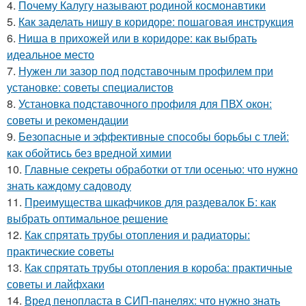
4.
Почему Калугу называют родиной космонавтики
5.
Как заделать нишу в коридоре: пошаговая инструкция
6.
Ниша в прихожей или в коридоре: как выбрать
идеальное место
7.
Нужен ли зазор под подставочным профилем при
установке: советы специалистов
8.
Установка подставочного профиля для ПВХ окон:
советы и рекомендации
9.
Безопасные и эффективные способы борьбы с тлей:
как обойтись без вредной химии
10.
Главные секреты обработки от тли осенью: что нужно
знать каждому садоводу
11.
Преимущества шкафчиков для раздевалок Б: как
выбрать оптимальное решение
12.
Как спрятать трубы отопления и радиаторы:
практические советы
13.
Как спрятать трубы отопления в короба: практичные
советы и лайфхаки
14.
Вред пенопласта в СИП-панелях: что нужно знать