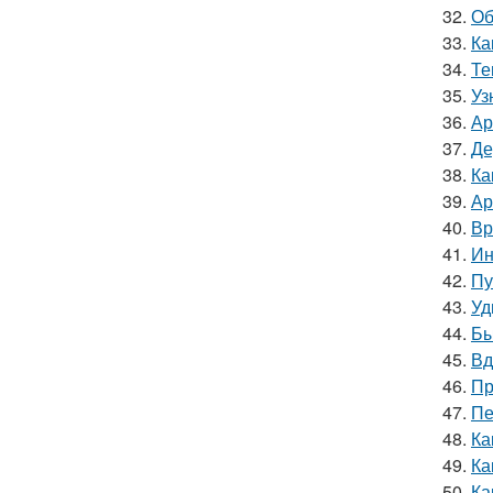
32.
Об
33.
Ка
34.
Те
35.
Уз
36.
Ар
37.
Де
38.
Ка
39.
Ар
40.
Вр
41.
Ин
42.
Пу
43.
Уд
44.
Бы
45.
Вд
46.
Пр
47.
Пе
48.
Ка
49.
Ка
50.
Ка