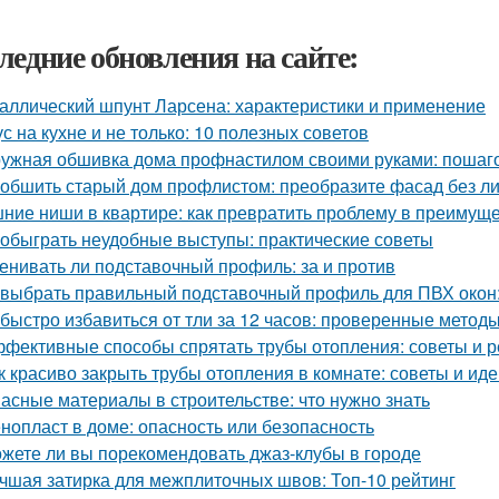
ледние обновления на сайте:
аллический шпунт Ларсена: характеристики и применение
ус на кухне и не только: 10 полезных советов
ужная обшивка дома профнастилом своими руками: пошаго
 обшить старый дом профлистом: преобразите фасад без л
ние ниши в квартире: как превратить проблему в преимущ
 обыграть неудобные выступы: практические советы
енивать ли подставочный профиль: за и против
 выбрать правильный подставочный профиль для ПВХ окон
 быстро избавиться от тли за 12 часов: проверенные метод
фективные способы спрятать трубы отопления: советы и 
к красиво закрыть трубы отопления в комнате: советы и ид
асные материалы в строительстве: что нужно знать
нопласт в доме: опасность или безопасность
жете ли вы порекомендовать джаз-клубы в городе
чшая затирка для межплиточных швов: Топ-10 рейтинг