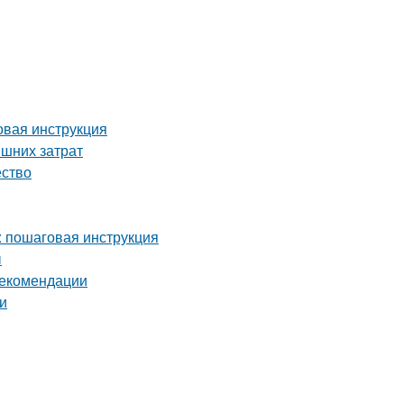
вая инструкция
ишних затрат
ество
: пошаговая инструкция
ы
рекомендации
еи