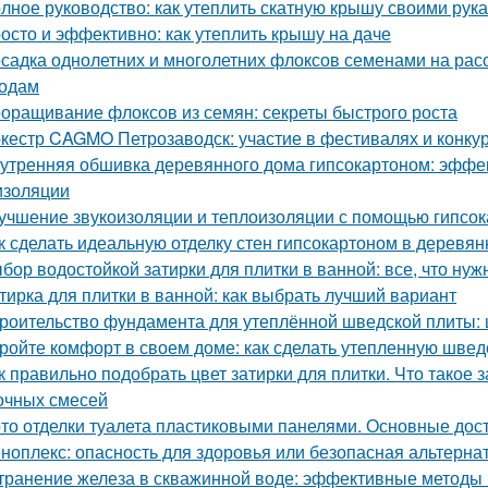
лное руководство: как утеплить скатную крышу своими рук
осто и эффективно: как утеплить крышу на даче
садка однолетних и многолетних флоксов семенами на расс
одам
оращивание флоксов из семян: секреты быстрого роста
кестр CAGMO Петрозаводск: участие в фестивалях и конку
утренняя обшивка деревянного дома гипсокартоном: эффе
изоляции
учшение звукоизоляции и теплоизоляции с помощью гипсо
к сделать идеальную отделку стен гипсокартоном в деревя
бор водостойкой затирки для плитки в ванной: все, что нуж
тирка для плитки в ванной: как выбрать лучший вариант
роительство фундамента для утеплённой шведской плиты: 
ройте комфорт в своем доме: как сделать утепленную швед
к правильно подобрать цвет затирки для плитки. Что такое 
очных смесей
то отделки туалета пластиковыми панелями. Основные дос
ноплекс: опасность для здоровья или безопасная альтерна
транение железа в скважинной воде: эффективные методы