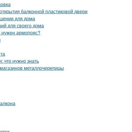
цовка
 открытия балконной пластиковой двери
ешении для дома
ший для своего дома
х нужен армопояс?
и
нта
 что нужно знать
 магазинов металлочерепицы
балкона
литки