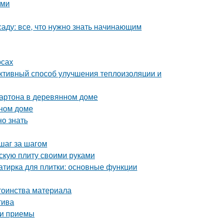
ами
аду: все, что нужно знать начинающим
рсах
ктивный способ улучшения теплоизоляции и
картона в деревянном доме
нном доме
но знать
шаг за шагом
скую плиту своими руками
затирка для плитки: основные функции
тоинства материала
тива
 и приемы