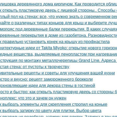
лицовка деревянного дома кирпичом. Как проводится обли
к открыть пластиковую дверь с лицевой стороны.. Способы
плый пол на стенах: все, что нужно знать о современном р
найте о различных типах коньков для крыш и выберите луч
мопояс под деревянные балки перекрытия. В каких случая
ревянные перекрытия в доме из газобетона. Разновидност
к правильно установить конек на крышу из профнастила
хитектурные идеи от Takita Miyoko: открытие нового горизо
едные вещества, выделяемые пенопластом при нагревании:
струкция по монтажу металлочерепицы Grand Line. Адреса
стая стена: от пустоты к творчеству
ивительные рецепты и советы для улучшения вашей кухни
стро и вкусно: рецепт замороженного брокколи
охновляющие идеи для декора стены в гостиной
осто и быстро: как открыть пластиковую дверь со стороны 
ноплекс: что это и зачем он нужен
к выбрать элементы для скрепления стропил на коньке
к выбрать затирку по цвету для плитки. Выбор цвета
к правильно подобрать затирку для плитки. Затирка в тон п