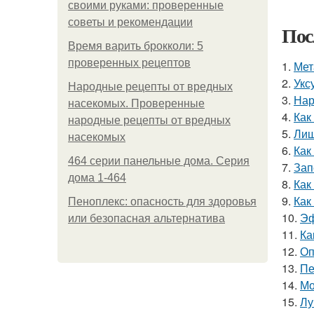
своими руками: проверенные
советы и рекомендации
Пос
Время варить брокколи: 5
проверенных рецептов
1.
Мет
2.
Укс
Народные рецепты от вредных
3.
Нар
насекомых. Проверенные
4.
Как
народные рецепты от вредных
5.
Лиш
насекомых
6.
Как
464 серии панельные дома. Серия
7.
Зап
дома 1-464
8.
Как
9.
Как
Пеноплекс: опасность для здоровья
10.
Эф
или безопасная альтернатива
11.
Ка
12.
Оп
13.
Пе
14.
Мо
15.
Лу