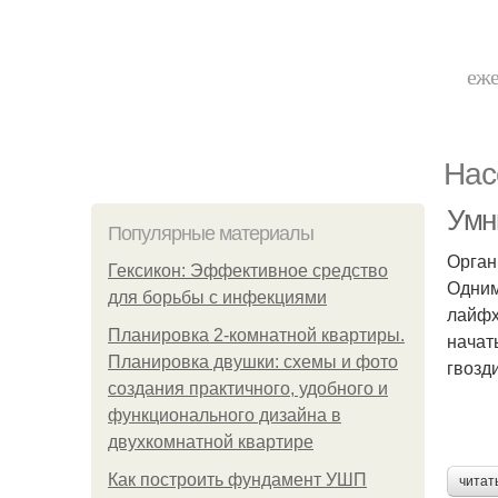
еже
Нас
Умн
Популярные материалы
Орган
Гексикон: Эффективное средство
Одним
для борьбы с инфекциями
лайфх
Планировка 2-комнатной квартиры.
начат
Планировка двушки: схемы и фото
гвозд
создания практичного, удобного и
функционального дизайна в
двухкомнатной квартире
Как построить фундамент УШП
читат