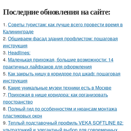
Последние обновления на сайте:
1.
Советы туристам: как лучше всего провести время в
Калининграде
2.
Обшиваем фасад здания профлистом: пошаговая
инструкция
3.
Headlines:
4.
Маленькая прихожая, большие возможности: 14
практичных лайфхаков для оформления
5.
Как закрыть нишу в коридоре под шкаф: пошаговая
инструкция
6.
Какие уникальные музеи техники есть в Москве
7.
Прихожая в нише коридора: как организовать
пространство
8.
Полный гид по особенностям и нюансам монтажа
пластиковых окон
9.
Теплый подставочный профиль VEKA SOFTLINE 82:
ультратонкий и элегантный выбор для современных