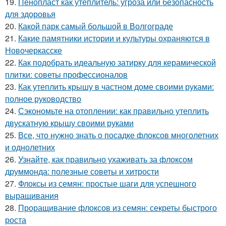
19.
Пенопласт как утеплитель: угроза или безопасность
для здоровья
20.
Какой парк самый большой в Волгограде
21.
Какие памятники истории и культуры охраняются в
Новочеркасске
22.
Как подобрать идеальную затирку для керамической
плитки: советы профессионалов
23.
Как утеплить крышу в частном доме своими руками:
полное руководство
24.
Сэкономьте на отоплении: как правильно утеплить
двускатную крышу своими руками
25.
Все, что нужно знать о посадке флоксов многолетних
и однолетних
26.
Узнайте, как правильно ухаживать за флоксом
друммонда: полезные советы и хитрости
27.
Флоксы из семян: простые шаги для успешного
выращивания
28.
Проращивание флоксов из семян: секреты быстрого
роста