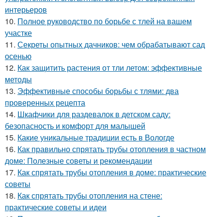
интерьеров
10.
Полное руководство по борьбе с тлей на вашем
участке
11.
Секреты опытных дачников: чем обрабатывают сад
осенью
12.
Как защитить растения от тли летом: эффективные
методы
13.
Эффективные способы борьбы с тлями: два
проверенных рецепта
14.
Шкафчики для раздевалок в детском саду:
безопасность и комфорт для малышей
15.
Какие уникальные традиции есть в Вологде
16.
Как правильно спрятать трубы отопления в частном
доме: Полезные советы и рекомендации
17.
Как спрятать трубы отопления в доме: практические
советы
18.
Как спрятать трубы отопления на стене:
практические советы и идеи