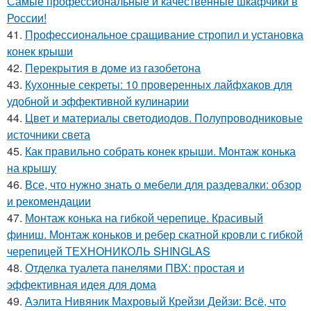
Самые профессиональные и качественные шкафчики в
России!
41.
Профессиональное сращивание стропил и установка
конек крыши
42.
Перекрытия в доме из газобетона
43.
Кухонные секреты: 10 проверенных лайфхаков для
удобной и эффективной кулинарии
44.
Цвет и материалы светодиодов. Полупроводниковые
источники света
45.
Как правильно собрать конек крыши. Монтаж конька
на крышу
46.
Все, что нужно знать о мебели для раздевалки: обзор
и рекомендации
47.
Монтаж конька на гибкой черепице. Красивый
финиш. Монтаж коньков и ребер скатной кровли с гибкой
черепицей ТЕХНОНИКОЛЬ SHINGLAS
48.
Отделка туалета панелями ПВХ: простая и
эффективная идея для дома
49.
Аэлита Нивяник Махровый Крейзи Дейзи: Всё, что