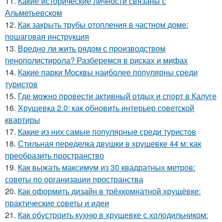
11.
Какие исторические личности связаны с
Альметьевском
12.
Как закрыть трубы отопления в частном доме:
пошаговая инструкция
13.
Вредно ли жить рядом с производством
пенополистирола? Разберемся в рисках и мифах
14.
Какие парки Москвы наиболее популярны среди
туристов
15.
Где можно провести активный отдых и спорт в Калуге
16.
Хрущевка 2.0: как обновить интерьер советской
квартиры
17.
Какие из них самые популярные среди туристов
18.
Стильная переделка двушки в хрущевке 44 м: как
преобразить пространство
19.
Как выжать максимум из 30 квадратных метров:
советы по организации пространства
20.
Как оформить дизайн в трёхкомнатной хрущёвке:
практические советы и идеи
21.
Как обустроить кухню в хрущевке с холодильником: