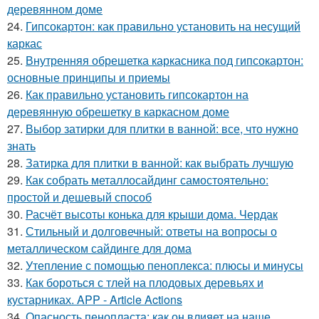
деревянном доме
24.
Гипсокартон: как правильно установить на несущий
каркас
25.
Внутренняя обрешетка каркасника под гипсокартон:
основные принципы и приемы
26.
Как правильно установить гипсокартон на
деревянную обрешетку в каркасном доме
27.
Выбор затирки для плитки в ванной: все, что нужно
знать
28.
Затирка для плитки в ванной: как выбрать лучшую
29.
Как собрать металлосайдинг самостоятельно:
простой и дешевый способ
30.
Расчёт высоты конька для крыши дома. Чердак
31.
Стильный и долговечный: ответы на вопросы о
металлическом сайдинге для дома
32.
Утепление с помощью пеноплекса: плюсы и минусы
33.
Как бороться с тлей на плодовых деревьях и
кустарниках. APP - Article Actions
34.
Опасность пенопласта: как он влияет на наше