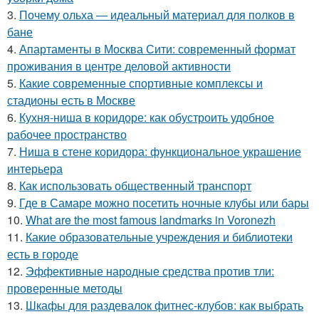
3.
Почему ольха — идеальный материал для полков в
бане
4.
Апартаменты в Москва Сити: современный формат
проживания в центре деловой активности
5.
Какие современные спортивные комплексы и
стадионы есть в Москве
6.
Кухня-ниша в коридоре: как обустроить удобное
рабочее пространство
7.
Ниша в стене коридора: функциональное украшение
интерьера
8.
Как использовать общественный транспорт
9.
Где в Самаре можно посетить ночные клубы или бары
10.
What are the most famous landmarks in Voronezh
11.
Какие образовательные учреждения и библиотеки
есть в городе
12.
Эффективные народные средства против тли:
проверенные методы
13.
Шкафы для раздевалок фитнес-клубов: как выбрать