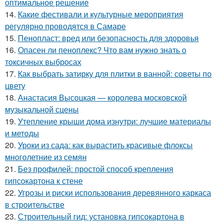
оптимальное решение
14.
Какие фестивали и культурные мероприятия
регулярно проводятся в Самаре
15.
Пенопласт: вред или безопасность для здоровья
16.
Опасен ли пеноплекс? Что вам нужно знать о
токсичных выбросах
17.
Как выбрать затирку для плитки в ванной: советы по
цвету
18.
Анастасия Высоцкая — королева московской
музыкальной сцены
19.
Утепление крыши дома изнутри: лучшие материалы
и методы
20.
Уроки из сада: как вырастить красивые флоксы
многолетние из семян
21.
Без профилей: простой способ крепления
гипсокартона к стене
22.
Угрозы и риски использования деревянного каркаса
в строительстве
23.
Строительный гид: установка гипсокартона в