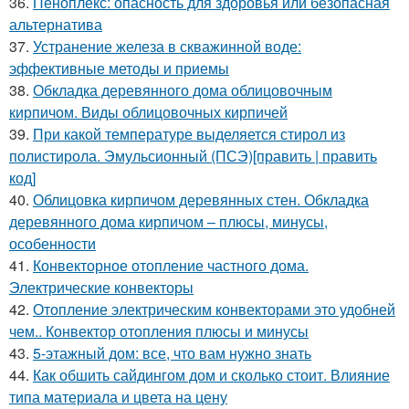
36.
Пеноплекс: опасность для здоровья или безопасная
альтернатива
37.
Устранение железа в скважинной воде:
эффективные методы и приемы
38.
Обкладка деревянного дома облицовочным
кирпичом. Виды облицовочных кирпичей
39.
При какой температуре выделяется стирол из
полистирола. Эмульсионный (ПСЭ)[править | править
код]
40.
Облицовка кирпичом деревянных стен. Обкладка
деревянного дома кирпичом – плюсы, минусы,
особенности
41.
Конвекторное отопление частного дома.
Электрические конвекторы
42.
Отопление электрическим конвекторами это удобней
чем.. Конвектор отопления плюсы и минусы
43.
5-этажный дом: все, что вам нужно знать
44.
Как обшить сайдингом дом и сколько стоит. Влияние
типа материала и цвета на цену