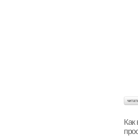
читат
Как
про