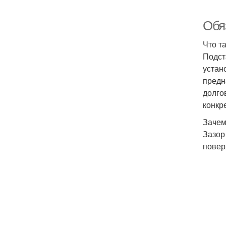
Обя
Что т
Подст
устан
предн
долго
конкр
Зачем
Зазор
повер