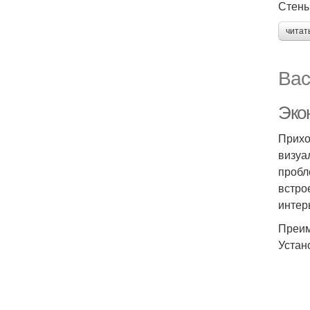
Стен
читат
Вас
Эко
Прихо
визуа
пробл
встро
интер
Преим
Устан