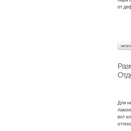
от де
читат
Раз
Отд
Для н
лакон
вот к
оттен