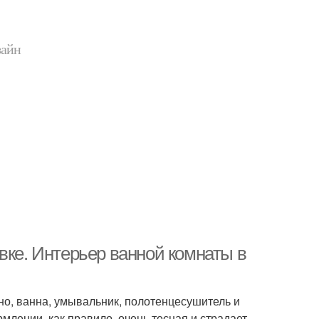
зайн
вке. Интерьер ванной комнаты в
но, ванна, умывальник, полотенцесушитель и
млении, как правило, очень тесная и страдает