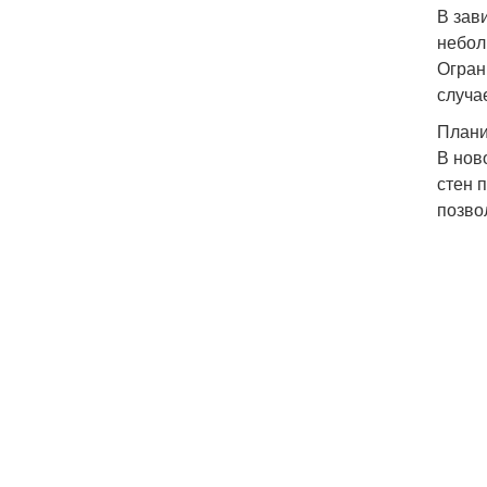
В зав
небол
Огран
случа
Плани
В нов
стен 
позво