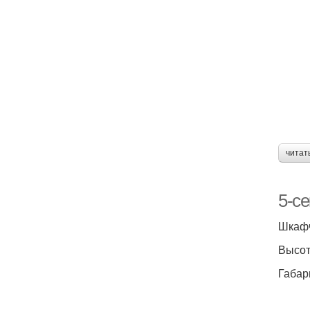
читат
5-с
Шкафч
Высота
Габар