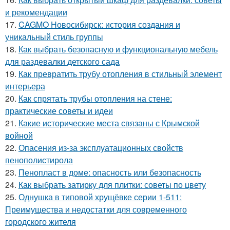
и рекомендации
17.
CAGMO Новосибирск: история создания и
уникальный стиль группы
18.
Как выбрать безопасную и функциональную мебель
для раздевалки детского сада
19.
Как превратить трубу отопления в стильный элемент
интерьера
20.
Как спрятать трубы отопления на стене:
практические советы и идеи
21.
Какие исторические места связаны с Крымской
войной
22.
Опасения из-за эксплуатационных свойств
пенополистирола
23.
Пенопласт в доме: опасность или безопасность
24.
Как выбрать затирку для плитки: советы по цвету
25.
Однушка в типовой хрущёвке серии 1-511:
Преимущества и недостатки для современного
городского жителя