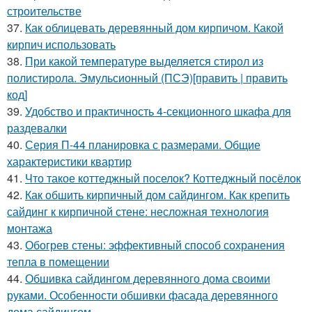
строительстве
37.
Как облицевать деревянный дом кирпичом. Какой
кирпич использовать
38.
При какой температуре выделяется стирол из
полистирола. Эмульсионный (ПСЭ)[править | править
код]
39.
Удобство и практичность 4-секционного шкафа для
раздевалки
40.
Серия П-44 планировка с размерами. Общие
характеристики квартир
41.
Что такое коттеджный поселок? Коттеджный посёлок
42.
Как обшить кирпичный дом сайдингом. Как крепить
сайдинг к кирпичной стене: несложная технология
монтажа
43.
Обогрев стены: эффективный способ сохранения
тепла в помещении
44.
Обшивка сайдингом деревянного дома своими
руками. Особенности обшивки фасада деревянного
дома сайдингом