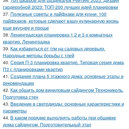
36.
Топ шкафов для раздевалок Рейтинг 2023. Дизайн
гардеробной 2023: ТОП-200 лучших идей планировки
37.
Полезные советы и лайфхаки для кухни. 100
лайфхаков, которые сделают вашу кулинарную жизнь
еще вкуснее и проще
38.
Ленинградская планировка 1,2 и 3-х комнатных
квартир. Ленинградка
39.
Как избавиться от тли на садовых деревьях.
Народные методы борьбы с тлей
40.
Серия П-3 планировка квартир. Типовая серия дома
П3 с планировками квартир
41.
Создание плана 5 этажного дома: основные этапы и
рекомендации
42.
Как обшить дом виниловым сайдингом Технониколь.
Подготовка стен
43.
Введение в светодиоды: основные характеристики и
параметры
44.
В каком порядке выполнять работы при обшивке
дома сайдингом. Подготовительный этап