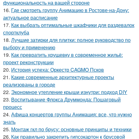
функциональность на вашей стороне
16.
Где смотреть группу Анимацию в Ростове-на-Дону:
актуальное расписание
17.
Как выбрать оптимальные шкафчики для раздевалок
спортклуба
18.
Лучшие затирки для плитки: полное руководство по
выбору и применению
19.
Как превратить хрущевку в современное жильё:
проект реконструкции
20.
История успеха: Оркестр CAGMO Псков
21.
Какие современные архитектурные проекты
реализованы в городе
22.
Экономное утепление крыши изнутри: подход DIY
23.
Воспитывание Флокса Друммонда: Пошаговый
процесс
24.
Афиша концертов группы Анимация: все, что нужно
знать
25.
Монтаж гкл по брусу: основные принципы и техники
26.
Как правильно закрепить гипсокартон к брусовой