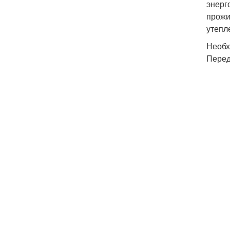
энерг
прожи
утепл
Необх
Перед