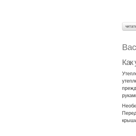
читат
Вас
Как
Утепл
утепл
прежд
рукам
Необх
Перед
крыши