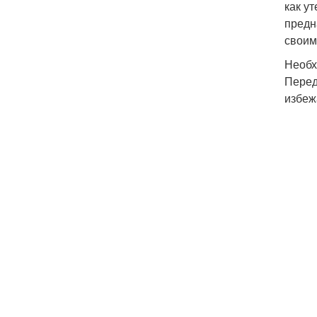
как у
предн
своим
Необх
Перед
избеж