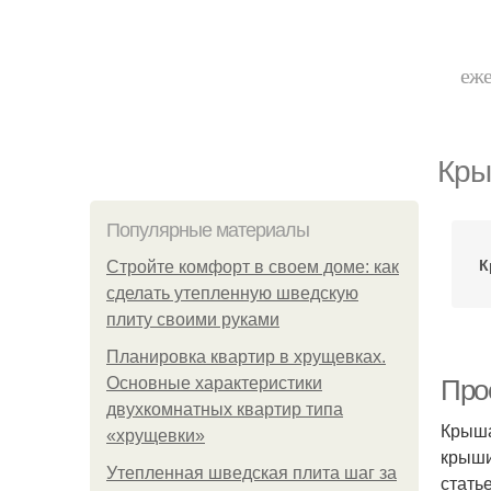
еже
Кры
Популярные материалы
К
Стройте комфорт в своем доме: как
сделать утепленную шведскую
плиту своими руками
Планировка квартир в хрущевках.
Основные характеристики
Про
двухкомнатных квартир типа
Крыша
«хрущевки»
крыши
Утепленная шведская плита шаг за
стать