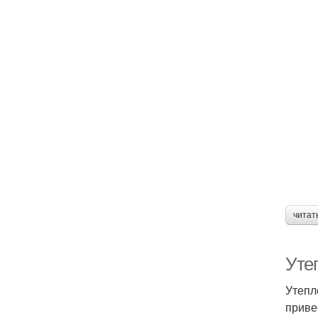
читат
Уте
Утепл
приве