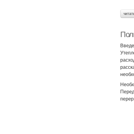
читат
Пол
Введ
Утепл
расхо
расск
необх
Необх
Перед
перер