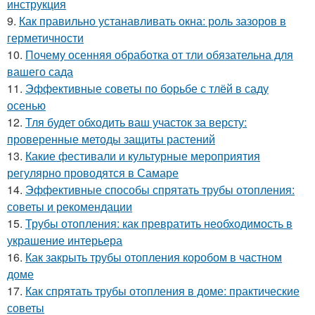
инструкция
9.
Как правильно устанавливать окна: роль зазоров в
герметичности
10.
Почему осенняя обработка от тли обязательна для
вашего сада
11.
Эффективные советы по борьбе с тлёй в саду
осенью
12.
Тля будет обходить ваш участок за версту:
проверенные методы защиты растений
13.
Какие фестивали и культурные мероприятия
регулярно проводятся в Самаре
14.
Эффективные способы спрятать трубы отопления:
советы и рекомендации
15.
Трубы отопления: как превратить необходимость в
украшение интерьера
16.
Как закрыть трубы отопления коробом в частном
доме
17.
Как спрятать трубы отопления в доме: практические
советы