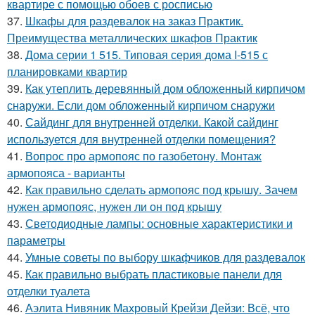
квартире с помощью обоев с росписью
37.
Шкафы для раздевалок на заказ Практик.
Преимущества металлических шкафов Практик
38.
Дома серии 1 515. Типовая серия дома I-515 с
планировками квартир
39.
Как утеплить деревянный дом обложенный кирпичом
снаружи. Если дом обложенный кирпичом снаружи
40.
Сайдинг для внутренней отделки. Какой сайдинг
используется для внутренней отделки помещения?
41.
Вопрос про армопояс по газобетону. Монтаж
армопояса - варианты
42.
Как правильно сделать армопояс под крышу. Зачем
нужен армопояс, нужен ли он под крышу
43.
Светодиодные лампы: основные характеристики и
параметры
44.
Умные советы по выбору шкафчиков для раздевалок
45.
Как правильно выбрать пластиковые панели для
отделки туалета
46.
Аэлита Нивяник Махровый Крейзи Дейзи: Всё, что