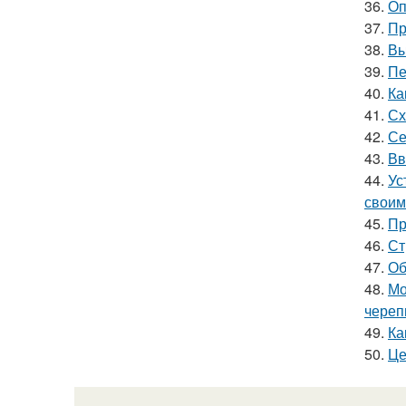
36.
Оп
37.
Пр
38.
Вы
39.
Пе
40.
Ка
41.
Сх
42.
Се
43.
Вв
44.
Ус
своим
45.
Пр
46.
Ст
47.
Об
48.
Мо
чере
49.
Ка
50.
Це