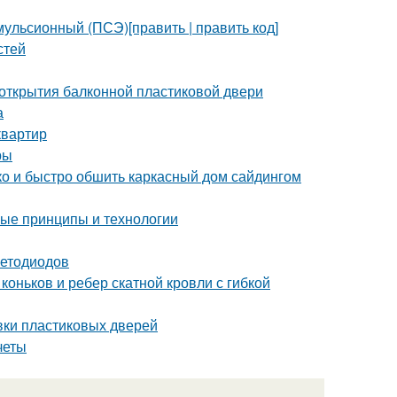
ульсионный (ПСЭ)[править | править код]
стей
 открытия балконной пластиковой двери
а
квартир
ры
гко и быстро обшить каркасный дом сайдингом
ные принципы и технологии
ветодиодов
оньков и ребер скатной кровли с гибкой
вки пластиковых дверей
четы