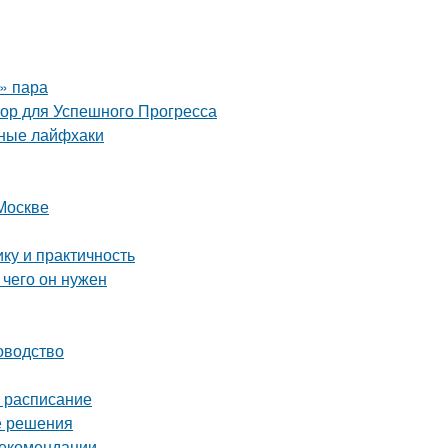
о» пара
 для Успешного Прогресса
нные лайфхаки
Москве
ку и практичность
 чего он нужен
оводство
е расписание
е решения
рекомендации