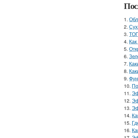
Пос
1.
Обл
2.
Сух
3.
ТОП
4.
Как
5.
Отк
6.
Зел
7.
Как
8.
Как
9.
Фун
10.
По
11.
Эф
12.
Эф
13.
Эф
14.
Ка
15.
Гд
16.
Ка
17.
Эф