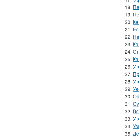
18.
Пе
19.
Пе
20.
Ка
21.
Ес
22.
He
23.
Ка
24.
Ст
25.
Ка
26.
Ут
27.
Пр
28.
Ут
29.
Ув
30.
Ор
31.
Су
32.
Вс
33.
Ут
34.
Уз
35.
Де