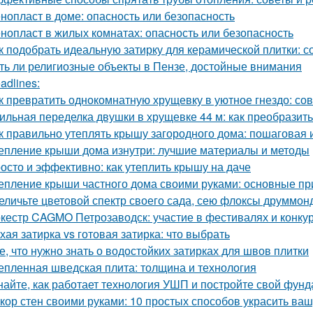
нопласт в доме: опасность или безопасность
нопласт в жилых комнатах: опасность или безопасность
к подобрать идеальную затирку для керамической плитки: 
ть ли религиозные объекты в Пензе, достойные внимания
adlines:
к превратить однокомнатную хрущевку в уютное гнездо: со
ильная переделка двушки в хрущевке 44 м: как преобразит
к правильно утеплять крышу загородного дома: пошаговая 
епление крыши дома изнутри: лучшие материалы и методы
осто и эффективно: как утеплить крышу на даче
епление крыши частного дома своими руками: основные п
еличьте цветовой спектр своего сада, сею флоксы друммон
кестр CAGMO Петрозаводск: участие в фестивалях и конку
хая затирка vs готовая затирка: что выбрать
е, что нужно знать о водостойких затирках для швов плитки
епленная шведская плита: толщина и технология
найте, как работает технология УШП и постройте свой фун
кор стен своими руками: 10 простых способов украсить ваш