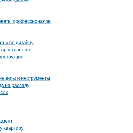
советы профессионалов
веты по дизайну
ь пространство
инструкция
ринципы и инструменты
да на рассаду
рсах
дамент
у квартиру