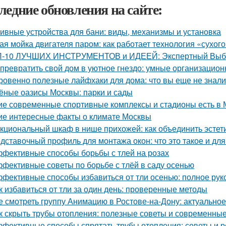
ледние обновления на сайте:
ивные устройства для бани: виды, механизмы и установка
ая мойка двигателя паром: как работает технология «сухог
-10 ЛУЧШИХ ИНСТРУМЕНТОВ и ИДЕЕЙ: Экспертный Выбор
 превратить свой дом в уютное гнездо: умные организацио
ровенно полезные лайфхаки для дома: что вы еще не знали
ёные оазисы Москвы: парки и сады
ие современные спортивные комплексы и стадионы есть в 
ие интересные факты о климате Москвы
кциональный шкаф в нише прихожей: как объединить эстети
дставочный профиль для монтажа окон: что это такое и для
фективные способы борьбы с тлей на розах
фективные советы по борьбе с тлёй в саду осенью
фективные способы избавиться от тли осенью: полное рук
к избавиться от тли за один день: проверенные методы
е смотреть группу Анимацию в Ростове-на-Дону: актуально
к скрыть трубы отопления: полезные советы и современны
фективные способы спрятать трубы отопления: советы и 