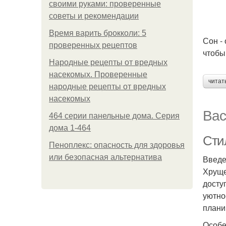
своими руками: проверенные
советы и рекомендации
Время варить брокколи: 5
Сон -
проверенных рецептов
чтобы
Народные рецепты от вредных
насекомых. Проверенные
читат
народные рецепты от вредных
насекомых
Вас
464 серии панельные дома. Серия
дома 1-464
Сти
Пеноплекс: опасность для здоровья
или безопасная альтернатива
Введ
Хруще
досту
уютно
плани
Особе