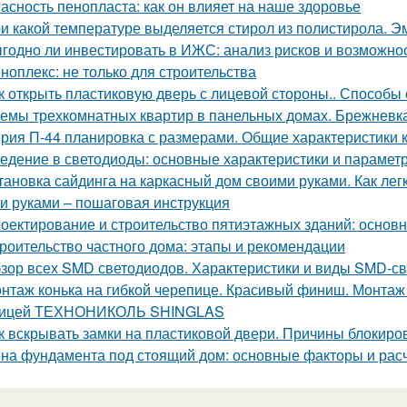
асность пенопласта: как он влияет на наше здоровье
и какой температуре выделяется стирол из полистирола. Эм
годно ли инвестировать в ИЖС: анализ рисков и возможно
ноплекс: не только для строительства
к открыть пластиковую дверь с лицевой стороны.. Способы
емы трехкомнатных квартир в панельных домах. Брежневк
рия П-44 планировка с размерами. Общие характеристики 
едение в светодиоды: основные характеристики и парамет
тановка сайдинга на каркасный дом своими руками. Как ле
и руками – пошаговая инструкция
оектирование и строительство пятиэтажных зданий: основ
роительство частного дома: этапы и рекомендации
зор всех SMD светодиодов. Характеристики и виды SMD-с
нтаж конька на гибкой черепице. Красивый финиш. Монтаж к
пицей ТЕХНОНИКОЛЬ SHINGLAS
к вскрывать замки на пластиковой двери. Причины блокиро
на фундамента под стоящий дом: основные факторы и рас