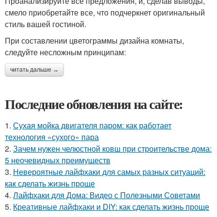
Проанализируйте все предложения, и, сделав выводы,
смело приобретайте все, что подчеркнет оригинальный
стиль вашей гостиной.
При составлении цветограммы дизайна комнаты,
следуйте несложным принципам:
читать дальше →
Последние обновления на сайте:
1.
Сухая мойка двигателя паром: как работает
технология «сухого» пара
2.
Зачем нужен челюстной ковш при строительстве дома:
5 неочевидных преимуществ
3.
Невероятные лайфхаки для самых разных ситуаций:
как сделать жизнь проще
4.
Лайфхаки для Дома: Видео с Полезными Советами
5.
Креативные лайфхаки и DIY: как сделать жизнь проще