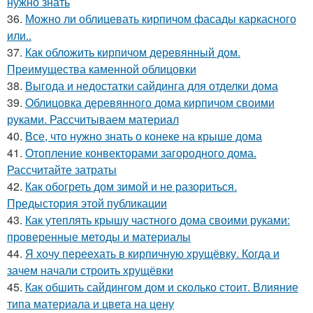
нужно знать
36.
Можно ли облицевать кирпичом фасады каркасного
или..
37.
Как обложить кирпичом деревянный дом.
Преимущества каменной облицовки
38.
Выгода и недостатки сайдинга для отделки дома
39.
Облицовка деревянного дома кирпичом своими
руками. Рассчитываем материал
40.
Все, что нужно знать о конеке на крыше дома
41.
Отопление конвекторами загородного дома.
Рассчитайте затраты
42.
Как обогреть дом зимой и не разориться.
Предыстория этой публикации
43.
Как утеплять крышу частного дома своими руками:
проверенные методы и материалы
44.
Я хочу переехать в кирпичную хрущёвку. Когда и
зачем начали строить хрущёвки
45.
Как обшить сайдингом дом и сколько стоит. Влияние
типа материала и цвета на цену