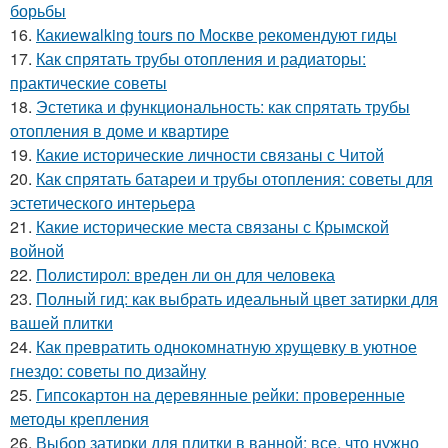
борьбы
16.
Какиеwalking tours по Москве рекомендуют гиды
17.
Как спрятать трубы отопления и радиаторы:
практические советы
18.
Эстетика и функциональность: как спрятать трубы
отопления в доме и квартире
19.
Какие исторические личности связаны с Читой
20.
Как спрятать батареи и трубы отопления: советы для
эстетического интерьера
21.
Какие исторические места связаны с Крымской
войной
22.
Полистирол: вреден ли он для человека
23.
Полный гид: как выбрать идеальный цвет затирки для
вашей плитки
24.
Как превратить однокомнатную хрущевку в уютное
гнездо: советы по дизайну
25.
Гипсокартон на деревянные рейки: проверенные
методы крепления
26.
Выбор затирки для плитки в ванной: все, что нужно