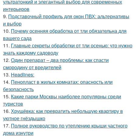
ультратонкий и элегантный выбор для современных
интерьеров
9.
Подставочный профиль для окон ПВХ: альтернативы
и выбор
10.
Почему осенняя обработка от тли обязательна для
вашего сада
11.
Главные секреты обработки от тли осенью: что нужно
знать каждому садоводу
12.
Один препарат – два проблемы: как спасти
смородину от вредителей
13.
Headlines:
14.
Пенопласт в жилых комнатах: опасность или
безопасность
15.
Какие парки Москвы наиболее популярны среди
туристов
16.
Хрущёвка: как превратить небольшую квартиру в
уютное гнёздышко
17.
Полное руководство по утеплению крыши частного
дома изнутри