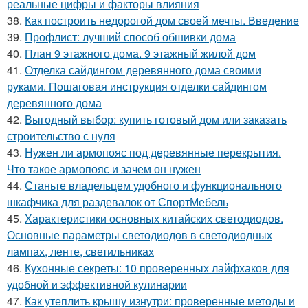
реальные цифры и факторы влияния
38.
Как построить недорогой дом своей мечты. Введение
39.
Профлист: лучший способ обшивки дома
40.
План 9 этажного дома. 9 этажный жилой дом
41.
Отделка сайдингом деревянного дома своими
руками. Пошаговая инструкция отделки сайдингом
деревянного дома
42.
Выгодный выбор: купить готовый дом или заказать
строительство с нуля
43.
Нужен ли армопояс под деревянные перекрытия.
Что такое армопояс и зачем он нужен
44.
Станьте владельцем удобного и функционального
шкафчика для раздевалок от СпортМебель
45.
Характеристики основных китайских светодиодов.
Основные параметры светодиодов в светодиодных
лампах, ленте, светильниках
46.
Кухонные секреты: 10 проверенных лайфхаков для
удобной и эффективной кулинарии
47.
Как утеплить крышу изнутри: проверенные методы и