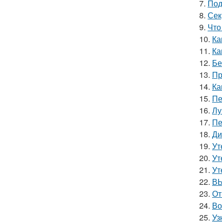
7.
Под
8.
Сек
9.
Что
10.
Ка
11.
Ка
12.
Бе
13.
Пр
14.
Ка
15.
Пе
16.
Лу
17.
Пе
18.
Ди
19.
Ут
20.
Ут
21.
Ут
22.
ВЫ
23.
От
24.
Во
25.
Уз