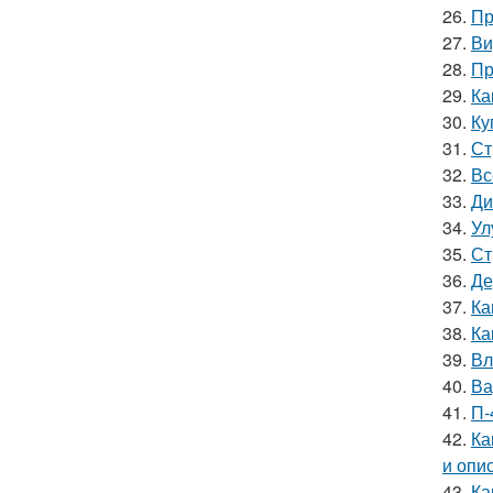
26.
Пр
27.
Ви
28.
Пр
29.
Ка
30.
Ку
31.
Ст
32.
Вс
33.
Ди
34.
Ул
35.
Ст
36.
Де
37.
Ка
38.
Ка
39.
Вл
40.
Ва
41.
П-
42.
Ка
и опи
43.
Ка