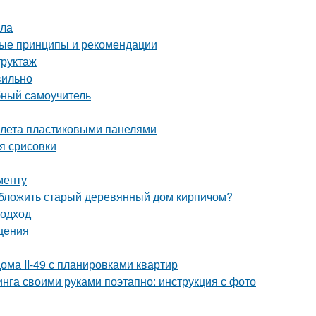
ала
ные принципы и рекомендации
труктаж
вильно
бный самоучитель
уалета пластиковыми панелями
я срисовки
менту
обложить старый деревянный дом кирпичом?
подход
щения
ома II-49 с планировками квартир
нга своими руками поэтапно: инструкция с фото