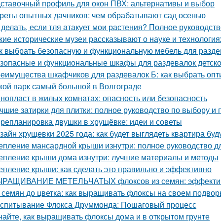
ставочный профиль для окон ПВХ: альтернативы и выбор
реты опытных дачников: чем обрабатывают сад осенью
 делать, если тля атакует мои растения? Полное руководст
кие исторические музеи рассказывают о науке и технология
к выбрать безопасную и функциональную мебель для раздев
зопасные и функциональные шкафы для раздевалок детско
еимущества шкафчиков для раздевалок Б: как выбрать оп
кой парк самый большой в Волгограде
нопласт в жилых комнатах: опасность или безопасность
чшие затирки для плитки: полное руководство по выбору и
репланировка двушки в хрущёвке: идеи и советы
зайн хрущевки 2025 года: как будет выглядеть квартира бу
епление мансардной крыши изнутри: полное руководство 
епление крыши дома изнутри: лучшие материалы и методы
епление крыши: как сделать это правильно и эффективно
РАЩИВАНИЕ МЕТЕЛЬЧАТЫХ флоксов из семян: эффектив
 семян до цветка: как выращивать флоксы на своем подвор
спитывание Флокса Друммонда: Пошаговый процесс
найте, как выращивать флоксы дома и в открытом грунте