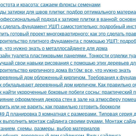
остота и красота: сажаем флоксы семенами
ды затирки для швов плитки: подбор оптимального матери
офессиональный подход к затирке плитки в ванной: основ
к сделать фундамент УШП самостоятельно: подробный инс
пить готовый проект многоквартирного: как это сделать пра
роительство плитного фундамента с помощью УШП: подро
е, что нужно знать о металлосайдинге для дома
зайн туалета пластиковыми панелями. Тонкости отделки т
учшай свои навыки рисования с помощью этих деревьев дл
роительство кирпичного дома 8х10м: все, что нужно знать
ревянный дом обложенный кирпичом. Требования к фунда
к обкладывают деревянный дом кирпичом. Как правильно 
к найти укороченные боковые побеги сосны: практический 
ияние оформления декора стен в зале на атмосферу поме
рить или не варить: как правильно готовить брокколи
49 Д планировка 3 комнатная с размерами. Типовая серия д
к выполнить монтаж сайдинга своими руками. Монтаж сайди
санием, схемы, размеры, выбор материалов
к обшить деревянный дом сайдингом. Виды сайдинга