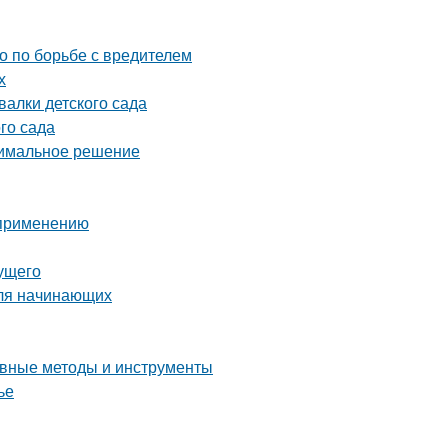
во по борьбе с вредителем
х
алки детского сада
го сада
тимальное решение
 применению
дущего
для начинающих
ные методы и инструменты
ье