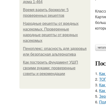
дома 1-464
Время варить брокколи: 5
Класс
проверенных рецептов
Карти
больш
Народные рецепты от вредных
котор
насекомых. Проверенные
народные рецепты от вредных
насекомых
читат
Пеноплекс: опасность для здоровья
или безопасная альтернатива
Пос
Как построить фундамент УШП
своими руками: проверенные
1.
Как
советы и рекомендации
2.
ТОП
3.
Как
4.
Как
5.
Зер
6.
Под