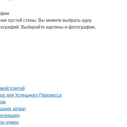
афии
ия пустой стены. Вы можете выбрать одну
отографий. Выбирайте картины и фотографии,
овой плитой
 для Успешного Прогресса
ков
ишних затрат
интерьеру
 он нужен