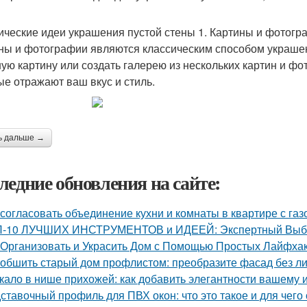
ические идеи украшения пустой стены 1. Картины и фотогр
ны и фотографии являются классическим способом украшен
ую картину или создать галерею из нескольких картин и ф
ые отражают ваш вкус и стиль.
ь дальше →
ледние обновления на сайте:
 согласовать объединение кухни и комнаты в квартире с газ
-10 ЛУЧШИХ ИНСТРУМЕНТОВ и ИДЕЕЙ: Экспертный Выбор
 Организовать и Украсить Дом с Помощью Простых Лайфха
 обшить старый дом профлистом: преобразите фасад без л
кало в нише прихожей: как добавить элегантности вашему 
ставочный профиль для ПВХ окон: что это такое и для чего