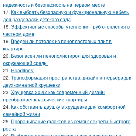
надежность и безопасность на первом месте
17.
Как выбрать безопасную и функциональную мебель
для раздевалки детского сада
18.
Эффективные способы утепления труб отопления в
частном доме
19.
Вреден ли потолок из пенопластовых плит в
квартире
20.
Безопасен ли пенополистирол для здоровья и
окружающей среды
21.
Headlines:
22.
Трансформация пространства: дизайн интерьера для
двухкомнатной хрущевки
23.
Хрущевка 2025: как современный дизайн
преображает классические квартиры
24.
Как обставить двушку в хрущевке для комфортной
семейной жизни
25.
Проращивание флоксов из семян: секреты быстрого
роста
26.
Выберите идеальную затирку для швов плитки в