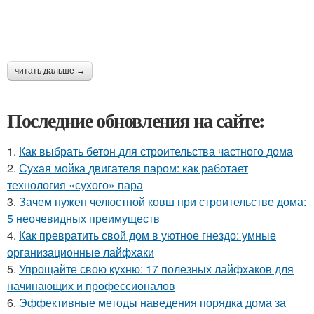
читать дальше →
Последние обновления на сайте:
1.
Как выбрать бетон для строительства частного дома
2.
Сухая мойка двигателя паром: как работает
технология «сухого» пара
3.
Зачем нужен челюстной ковш при строительстве дома:
5 неочевидных преимуществ
4.
Как превратить свой дом в уютное гнездо: умные
организационные лайфхаки
5.
Упрощайте свою кухню: 17 полезных лайфхаков для
начинающих и профессионалов
6.
Эффективные методы наведения порядка дома за