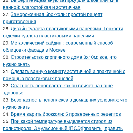
ванной: влагостойкая и эстетичная
27.
Замороженная брокколи: простой рецепт
приготовления
28.
Дизайн туалета пластиковыми панелями. Тонкости
отделки туалета пластиковыми панелями
29.
Металлический сайдинг: современный способ
облицовки фасада в Москве
30.
Строительство кирпичного дома 8х10м: все, что
нужно знать
31.
Сделать ванную комнату эстетичной и практичной с
помощью пластиковых панелей
32.
Опасность пенопласта: как он влияет на наше
здоровье
33.
Безопасность пеноплекса в домашних условиях: что
нужно знать
34.
Время варить брокколи: 5 проверенных рецептов
35.
При какой температуре выделяется стирол из
полистирола. Эмульсионный (ПСЭ)[править | править