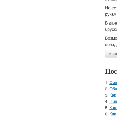
Но ес
рукам
В дан
бруск
Возмо
облад
читат
Пос
1.
Фиш
2.
Обш
3.
Как
4.
Ниш
5.
Как
6.
Как