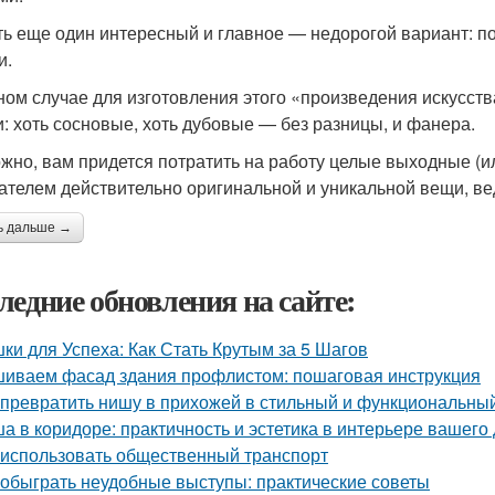
ть еще один интересный и главное — недорогой вариант: по
и.
ном случае для изготовления этого «произведения искусс
и: хоть сосновые, хоть дубовые — без разницы, и фанера.
жно, вам придется потратить на работу целые выходные (ил
ателем действительно оригинальной и уникальной вещи, ведь
ь дальше →
ледние обновления на сайте:
ки для Успеха: Как Стать Крутым за 5 Шагов
иваем фасад здания профлистом: пошаговая инструкция
 превратить нишу в прихожей в стильный и функциональны
а в коридоре: практичность и эстетика в интерьере вашего
 использовать общественный транспорт
 обыграть неудобные выступы: практические советы