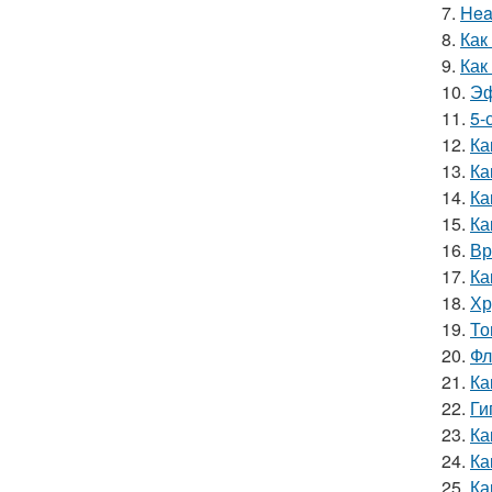
7.
Hea
8.
Как
9.
Как
10.
Эф
11.
5-
12.
Ка
13.
Ка
14.
Ка
15.
Ка
16.
Вр
17.
Ка
18.
Хр
19.
То
20.
Фл
21.
Ка
22.
Ги
23.
Ка
24.
Ка
25.
Ка