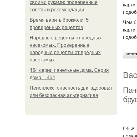
своими руками: проверенные
карти
советы и рекомендации
подоб
Время варить брокколи: 5
Чем б
проверенных рецептов
карти
подоб
Народные рецепты от вредных
насекомых. Проверенные
народные рецепты от вредных
читат
насекомых
464 серии панельные дома. Серия
Вас
дома 1-464
Пеноплекс: опасность для здоровья
Панн
или безопасная альтернатива
бру
Обычн
полка