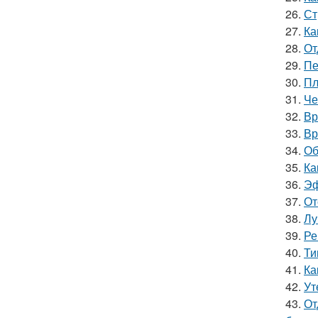
26.
Ст
27.
Ка
28.
От
29.
Пе
30.
Пл
31.
Че
32.
Вр
33.
Вр
34.
Об
35.
Ка
36.
Эф
37.
От
38.
Лу
39.
Ре
40.
Ти
41.
Ка
42.
Ут
43.
От