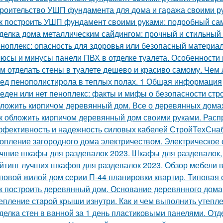
роительство УШП фундамента для дома и гаража своими р
к построить УШП фундамент своими руками: подробный са
делка дома металлическим сайдингом: прочный и стильный
ноплекс: опасность для здоровья или безопасный материа
юсы и минусы панели ПВХ в отделке туалета. Особенности
м отделать стены в туалете дешево и красиво самому. Чем 
ед пенополистирола в теплых полах. 1 Общая информация
еден или нет пеноплекс: факты и мифы о безопасности стр
ложить кирпичом деревянный дом. Все о деревянных дома
к обложить кирпичом деревянный дом своими руками. Рас
фективность и надежность силовых кабелей СтройТехСна
опление загородного дома электричеством. Электрическое
чшие шкафы для раздевалок 2023. Шкафы для раздевалок,
йтинг лучших шкафов для раздевалок 2023. Обзор мебели в
повой жилой дом серии П-44 планировки квартир. Типовая 
к построить деревянный дом. Основание деревянного дома
епление старой крыши изнутри. Как и чем выполнить утепл
делка стен в ванной за 1 день пластиковыми панелями. От