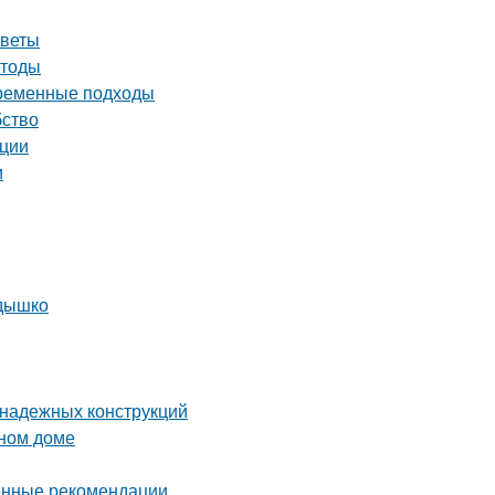
оветы
етоды
временные подходы
бство
ации
и
здышко
 надежных конструкций
нном доме
енные рекомендации