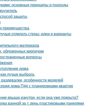
уками: основные принципы и подходы
моучитель
 способ защиты
л
 и преимущества
лучше отделать стены: идеи и варианты
оительного материала
х, обложенных кирпичом
пространенные вопросы
бжения
 отопление дома
 как лучше выбрать
 раздевалки, особенности моделей
серия дома П44 с планировками квартир
ение крыши изнутри, если она уже покрыта?
делка ванной за 1 день пластиковыми панелями