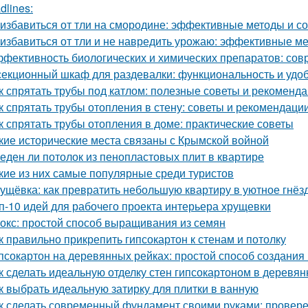
dlines:
 избавиться от тли на смородине: эффективные методы и с
 избавиться от тли и не навредить урожаю: эффективные м
фективность биологических и химических препаратов: со
секционный шкаф для раздевалки: функциональность и удо
к спрятать трубы под катлом: полезные советы и рекоменд
к спрятать трубы отопления в стену: советы и рекомендаци
к спрятать трубы отопления в доме: практические советы
кие исторические места связаны с Крымской войной
еден ли потолок из пенопластовых плит в квартире
кие из них самые популярные среди туристов
ущёвка: как превратить небольшую квартиру в уютное гнё
п-10 идей для рабочего проекта интерьера хрущевки
окс: простой способ выращивания из семян
к правильно прикрепить гипсокартон к стенам и потолку
псокартон на деревянных рейках: простой способ создания
к сделать идеальную отделку стен гипсокартоном в деревя
к выбрать идеальную затирку для плитки в ванную
к сделать современный фундамент своими руками: провер