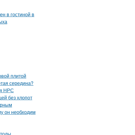
овой плитой
отая середина?
ля НРС
щей без хлопот
орным
му он необходим
етоды