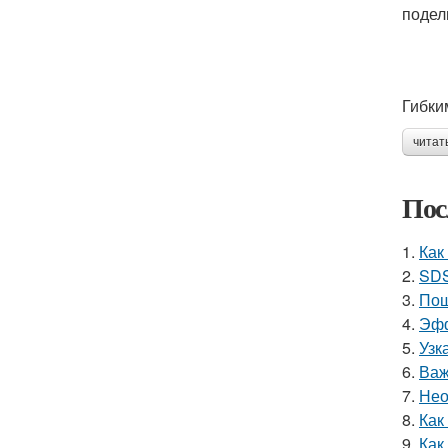
подел
Гибки
читат
Пос
1.
Как
2.
SDS
3.
Пош
4.
Эфф
5.
Узк
6.
Важ
7.
Нео
8.
Как
9.
Как