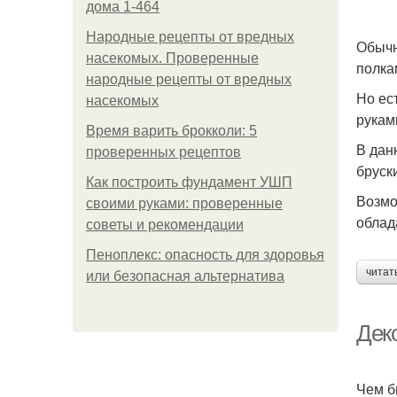
дома 1-464
Народные рецепты от вредных
Обычн
насекомых. Проверенные
полка
народные рецепты от вредных
Но ес
насекомых
рукам
Время варить брокколи: 5
В дан
проверенных рецептов
бруск
Как построить фундамент УШП
Возмо
своими руками: проверенные
облад
советы и рекомендации
Пеноплекс: опасность для здоровья
читат
или безопасная альтернатива
Деко
Чем б