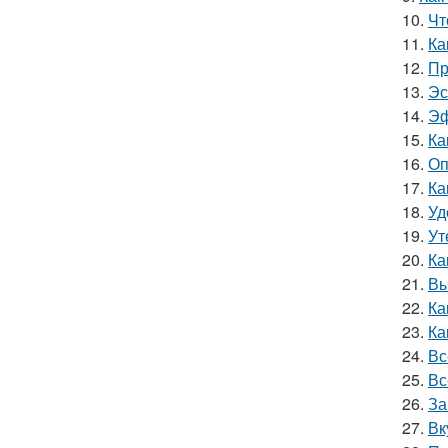
10.
Чт
11.
Ка
12.
Пр
13.
Эс
14.
Эф
15.
Ка
16.
Оп
17.
Ка
18.
Уд
19.
Ут
20.
Ка
21.
Вы
22.
Ка
23.
Ка
24.
Вс
25.
Вс
26.
За
27.
Вк