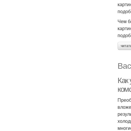
карти
подоб
Чем б
карти
подоб
читат
Вас
Как 
ком
Преоб
вложе
резул
холод
многи