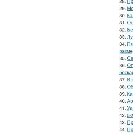
28.
Пр
29.
Мо
30.
Ка
31.
От
32.
Бе
33.
Лу
34.
Пл
разм
35.
Се
36.
От
беска
37.
В 
38.
Об
39.
Ка
40.
Ар
41.
Уд
42.
5-
43.
Пр
44.
Пр