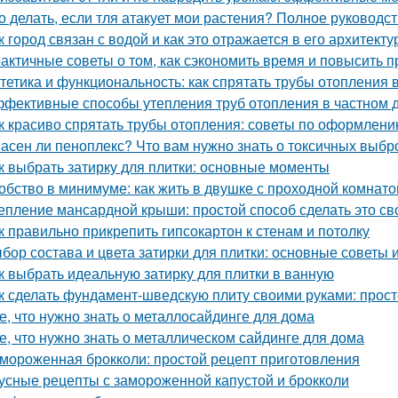
о делать, если тля атакует мои растения? Полное руководс
к город связан с водой и как это отражается в его архитекту
актичные советы о том, как сэкономить время и повысить п
тетика и функциональность: как спрятать трубы отопления 
фективные способы утепления труб отопления в частном 
к красиво спрятать трубы отопления: советы по оформлен
асен ли пеноплекс? Что вам нужно знать о токсичных выбр
к выбрать затирку для плитки: основные моменты
обство в минимуме: как жить в двушке с проходной комнато
епление мансардной крыши: простой способ сделать это с
к правильно прикрепить гипсокартон к стенам и потолку
бор состава и цвета затирки для плитки: основные советы
к выбрать идеальную затирку для плитки в ванную
к сделать фундамент-шведскую плиту своими руками: прост
е, что нужно знать о металлосайдинге для дома
е, что нужно знать о металлическом сайдинге для дома
мороженная брокколи: простой рецепт приготовления
усные рецепты с замороженной капустой и брокколи