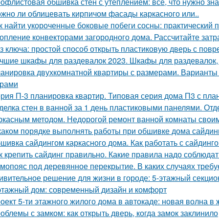
офлистовая обшивка стен с утеплением: все, что нужно зна
жно ли облицевать кирпичом фасады каркасного или..
к найти укороченные боковые побеги сосны: практический 
опление конвекторами загородного дома. Рассчитайте затр
з ключа: простой способ открыть пластиковую дверь с по
чшие шкафы для раздевалок 2023. Шкафы для раздевалок,
анировка двухкомнатной квартиры с размерами. Варианты
ерами
рия П-3 планировка квартир. Типовая серия дома П3 с пла
делка стен в ванной за 1 день пластиковыми панелями. От
ркасным методом. Недорогой ремонт ванной комнаты свои
каком порядке выполнять работы при обшивке дома сайдин
шивка сайдингом каркасного дома. Как работать с сайдинг
к крепить сайдинг правильно. Какие правила надо соблюдат
мопояс под деревянное перекрытие. В каких случаях требу
ивительное решение для жизни в городе: 5-этажный секци
этажный дом: современный дизайн и комфорт
оект 5-ти этажного жилого дома в автокаде: новая волна в
облемы с замком: как открыть дверь, когда замок заклинило