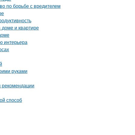
тво по борьбе с вредителем
ре
родуктивность
в доме и квартире
доме
ию интерьера
осах
й
воими руками
 и рекомендации
ой способ