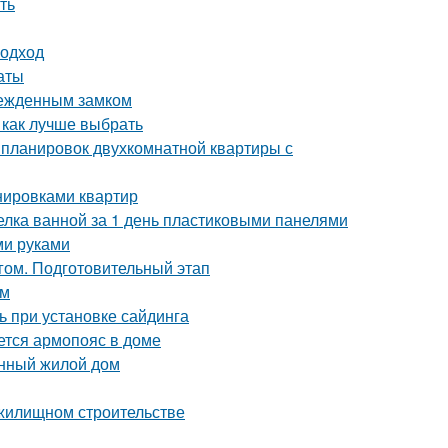
ть
подход
аты
врежденным замком
 как лучше выбрать
 планировок двухкомнатной квартиры с
нировками квартир
делка ванной за 1 день пластиковыми панелями
ми руками
гом. Подготовительный этап
ом
ь при установке сайдинга
ется армопояс в доме
онный жилой дом
 жилищном строительстве