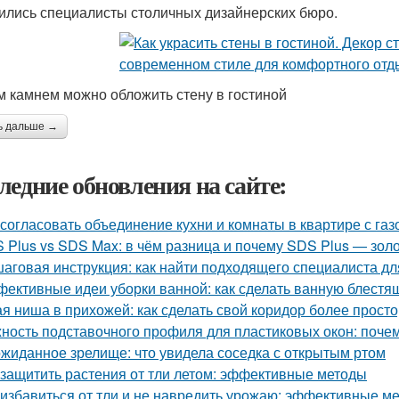
ились специалисты столичных дизайнерских бюро.
м камнем можно обложить стену в гостиной
ь дальше →
ледние обновления на сайте:
 согласовать объединение кухни и комнаты в квартире с газ
 Plus vs SDS Max: в чём разница и почему SDS Plus — зол
аговая инструкция: как найти подходящего специалиста д
ективные идеи уборки ванной: как сделать ванную блестя
ая ниша в прихожей: как сделать свой коридор более прост
ность подставочного профиля для пластиковых окон: поче
жиданное зрелище: что увидела соседка с открытым ртом
 защитить растения от тли летом: эффективные методы
 избавиться от тли и не навредить урожаю: эффективные м