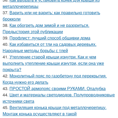
металлочерепицы
37.
Варить или не варить: как правильно готовить
брокколи
38.
Как обогреть дом зимой и не разориться.
Предыстория этой публикации
39.
Профлист: лучший способ обшивки дома
40.
Как избавиться от тли на садовых деревьях.
Народные методы борьбы с тлей
41.
Утепление старой крыши изнутри. Как и чем
выполнить утепление крыши изнутри, если она уже
покрыта?
42.
Монолитный пояс по газобетону под перекрытия.
Когда нужно его делать
43.
ПРОСТОЙ армопояс своими РУКАМИ. Опалубка
44.
Цвет и материалы светодиодов. Полупроводниковые
источники света
45.
Вентиляция конька крыши под металлочерепицу.
Монтаж конька осуществляют в такой