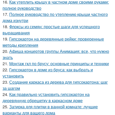
16.
Как утеплить крышу в частном доме своими руками:
полное руководство
17.
Полное руководство по утеплению крыши частного
дома изнутри
18.
Флоксы из семян: простые шаги для успешного
выращивания
19.
Гипсокартон на деревянные рейки: проверенные
методы крепления
20.
Афиша концертов группы Анимация: все, что нужно
знать
21.
Монтаж гкл по брусу: основные принципы и техники
22.
Гипсокартон в доме из бруса: как выбрать и
установить
23.
Создание каркаса из дерева для гипсокартона: шаг
за шагом
24.
Как правильно установить гипсокартон на
деревянную обрешетку в каркасном доме
25.
Затирка для плитки в ванной комнате: лучшие
варианты для вашего дома