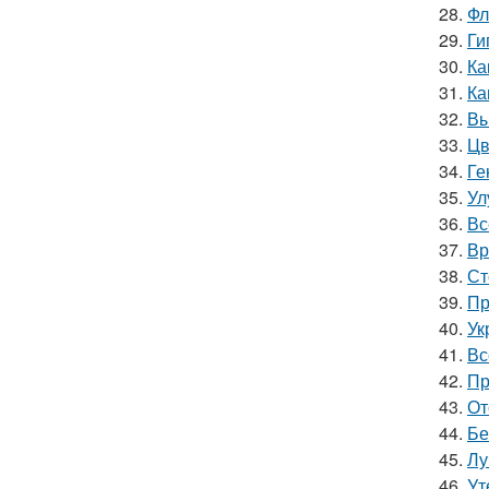
28.
Фл
29.
Ги
30.
Ка
31.
Ка
32.
Вы
33.
Цв
34.
Ге
35.
Ул
36.
Вс
37.
Вр
38.
Ст
39.
Пр
40.
Ук
41.
Вс
42.
Пр
43.
От
44.
Бе
45.
Лу
46.
Ут