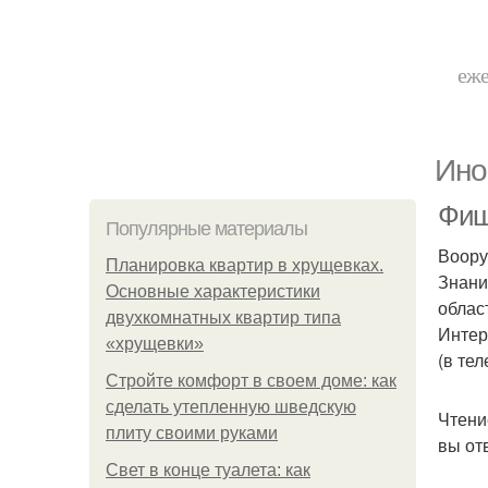
еже
Ино
Фиш
Популярные материалы
Воору
Планировка квартир в хрущевках.
Знани
Основные характеристики
облас
двухкомнатных квартир типа
Интер
«хрущевки»
(в те
Стройте комфорт в своем доме: как
сделать утепленную шведскую
Чтени
плиту своими руками
вы от
Свет в конце туалета: как