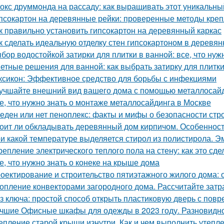
окс друммонда на рассаду: как выращивать этот уникальны
псокартон на деревянные рейки: проверенные методы кре
к правильно установить гипсокартон на деревянный каркас
к сделать идеальную отделку стен гипсокартоном в деревя
бор водостойкой затирки для плитки в ванной: все, что нуж
етные решения для ванной: как выбрать затирку для плитк
ксикон: Эффективное средство для борьбы с инфекциями
учшайте внешний вид вашего дома с помощью металлосай
е, что нужно знать о монтаже металлосайдинга в Москве
еден или нет пеноплекс: факты и мифы о безопасности стр
оит ли обкладывать деревянный дом кирпичом. Особенност
и какой температуре выделяется стирол из полистирола. Эм
репление электрического теплого пола на стену: как это сд
е, что нужно знать о конеке на крыше дома
оектирование и строительство пятиэтажного жилого дома:
опление конвекторами загородного дома. Рассчитайте затр
з ключа: простой способ открыть пластиковую дверь с по
чшие Офисные шкафы для одежды в 2023 году. Разновидн
епление старой крыши изнутри. Как и чем выполнить утепл