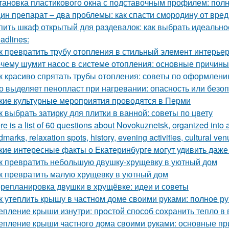
тановка пластикового окна с подставочным профилем: пол
ин препарат – два проблемы: как спасти смородину от вре
пить шкаф открытый для раздевалок: как выбрать идеальн
adlines:
к превратить трубу отопления в стильный элемент интерье
чему шумит насос в системе отопления: основные причин
к красиво спрятать трубы отопления: советы по оформлен
о выделяет пенопласт при нагревании: опасность или безо
кие культурные мероприятия проводятся в Перми
к выбрать затирку для плитки в ванной: советы по цвету
re is a list of 60 questions about Novokuznetsk, organized into 
dmarks, relaxation spots, history, evening activities, cultural ven
кие интересные факты о Екатеринбурге могут удивить даж
к превратить небольшую двушку-хрущевку в уютный дом
к превратить малую хрущевку в уютный дом
репланировка двушки в хрущёвке: идеи и советы
к утеплить крышу в частном доме своими руками: полное р
епление крыши изнутри: простой способ сохранить тепло в
епление крыши частного дома своими руками: основные п