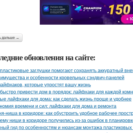
ь дальше →
ледние обновления на сайте:
 пластиковые заглушки помогают сохранять аккуратный вне
имущества и особенности кровельных сэндвич-панелей
лайфхаков, которые упростят вашу жизнь
 быстро привести дом в порядок: лайфхаки для каждой ком
ые лайфхаки для дома: как сделать жизнь проще и удобнее
номия времени и сил: лайфхаки для дома и ремонта
ня-ниша в коридоре: как обустроить удобное рабочее прост
ему ниши в коридоре получились из-за ошибок в планировк
ный гид по особенностям и нюансам монтажа пластиковых