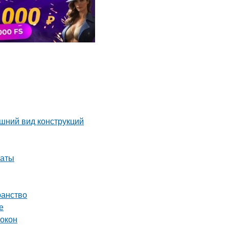
шний вид конструкций
наты
ранство
е
 окон