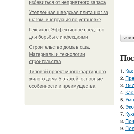
избавиться от неприятного запаха
Утепленная шведская плита шаг за
шагом: инструкция по установке
Гексикон: Эффективное средство
для борьбы с инфекциями
читат
Строительство дома в сша.
Пос
Материалы и технологии
строительства
1.
Как
Типовой проект многоквартирного
2.
Пре
жилого дома 5 этажей: основные
3.
19 
особенности и преимущества
4.
Как
5.
Умн
6.
Эко
7.
Кух
8.
Поч
9.
Пол