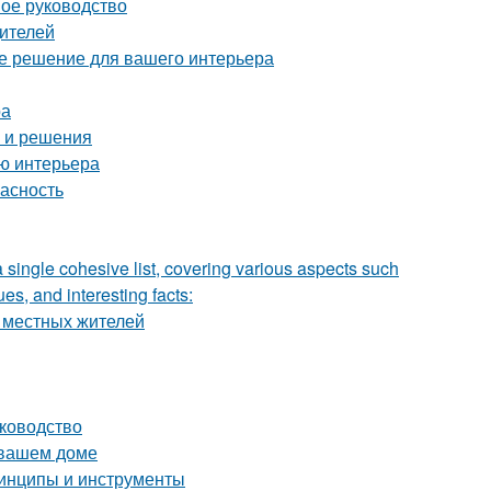
ное руководство
дителей
ое решение для вашего интерьера
ра
ы и решения
ию интерьера
пасность
a single cohesive list, covering various aspects such
ues, and interesting facts:
е местных жителей
уководство
 вашем доме
ринципы и инструменты