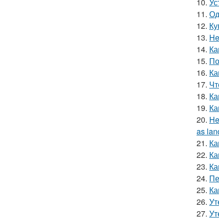
10.
Ус
11.
Од
12.
Ку
13.
He
14.
Ка
15.
По
16.
Ка
17.
Чт
18.
Ка
19.
Ка
20.
He
as lan
21.
Ка
22.
Ка
23.
Ка
24.
Пе
25.
Ка
26.
Ут
27.
Ут