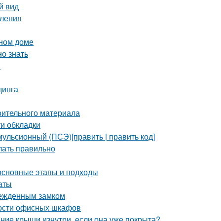
й вид
пления
нном доме
но знать
и
динга
оительного материала
и обкладки
ульсионный (ПСЭ)[править | править код]
елать правильно
 основные этапы и подходы
аты
врежденным замком
ости офисных шкафов
ение крыши изнутри, если она уже покрыта?