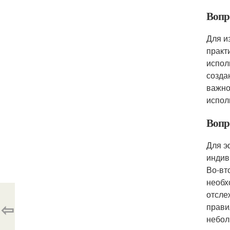
Вопр
Для и
практ
испол
созда
важно
испол
Вопр
Для э
индив
Во-вт
необх
отсле
⇦
прави
небол