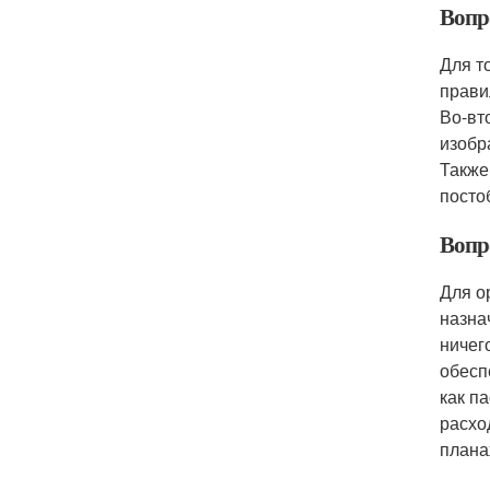
Вопр
Для т
прави
Во-вт
изобр
Также
посто
Вопр
Для о
назна
ничег
обесп
как п
расхо
плана