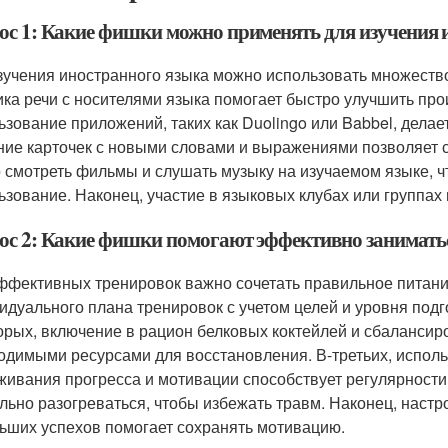
ос 1: Какие фишки можно применять для изучения 
зучения иностранного языка можно использовать множеств
ика речи с носителями языка помогает быстро улучшить пр
ьзование приложений, таких как Duolingo или Babbel, делае
ние карточек с новыми словами и выражениями позволяет 
 смотреть фильмы и слушать музыку на изучаемом языке, чт
ьзование. Наконец, участие в языковых клубах или группах
ос 2: Какие фишки помогают эффективно занимать
ффективных тренировок важно сочетать правильное питание
идуального плана тренировок с учетом целей и уровня подг
орых, включение в рацион белковых коктейлей и сбалансир
одимыми ресурсами для восстановления. В-третьих, испол
живания прогресса и мотивации способствует регулярности 
льно разогреваться, чтобы избежать травм. Наконец, настр
ьших успехов помогает сохранять мотивацию.