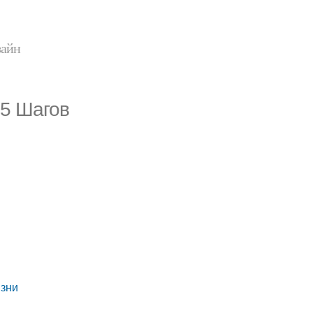
зайн
 5 Шагов
изни