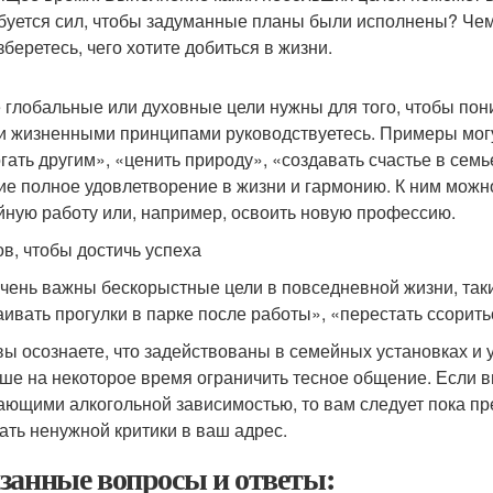
буется сил, чтобы задуманные планы были исполнены? Чем 
зберетесь, чего хотите добиться в жизни.
 глобальные или духовные цели нужны для того, чтобы пони
и жизненными принципами руководствуетесь. Примеры могу
гать другим», «ценить природу», «создавать счастье в сем
е полное удовлетворение в жизни и гармонию. К ним можно
йную работу или, например, освоить новую профессию.
ов, чтобы достичь успеха
чень важны бескорыстные цели в повседневной жизни, таки
аивать прогулки в парке после работы», «перестать ссорить
вы осознаете, что задействованы в семейных установках и
чше на некоторое время ограничить тесное общение. Если 
ающими алкогольной зависимостью, то вам следует пока пре
ать ненужной критики в ваш адрес.
занные вопросы и ответы: