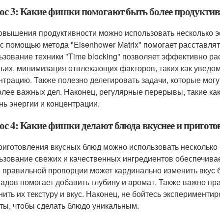
ос 3: Какие фишки помогают быть более продуктив
овышения продуктивности можно использовать несколько 
 с помощью метода "Eisenhower Matrix" помогает расставля
ьзование техники "Time blocking" позволяет эффективно ра
тьих, минимизация отвлекающих факторов, таких как уведо
нтрацию. Также полезно делегировать задачи, которые могу
олее важных дел. Наконец, регулярные перерывы, такие ка
нь энергии и концентрации.
ос 4: Какие фишки делают блюда вкуснее и пригото
риготовления вкусных блюд можно использовать несколько 
ьзование свежих и качественных ингредиентов обеспечивае
в правильной пропорции может кардинально изменить вкус б
адов помогает добавить глубину и аромат. Также важно пр
нить их текстуру и вкус. Наконец, не бойтесь эксперименти
ты, чтобы сделать блюдо уникальным.