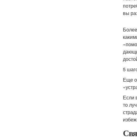
потре
вы ра
Более
каким
«помо
дающи
досто
5 шаг
Еще о
«устр
Если 
то лу
страд
избеж
Свя