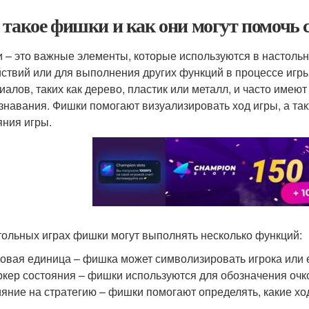
 такое фишки и как они могут помочь 
 – это важные элементы, которые используются в настольны
йствий или для выполнения других функций в процессе игр
иалов, таких как дерево, пластик или металл, и часто имею
знавания. Фишки помогают визуализировать ход игры, а та
яния игры.
тольных играх фишки могут выполнять несколько функций:
овая единица – фишка может символизировать игрока или е
кер состояния – фишки используются для обозначения очко
яние на стратегию – фишки помогают определять, какие ход