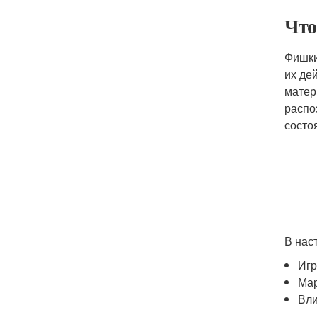
Что
Фишки
их де
матер
распо
состо
В нас
Игр
Мар
Вли