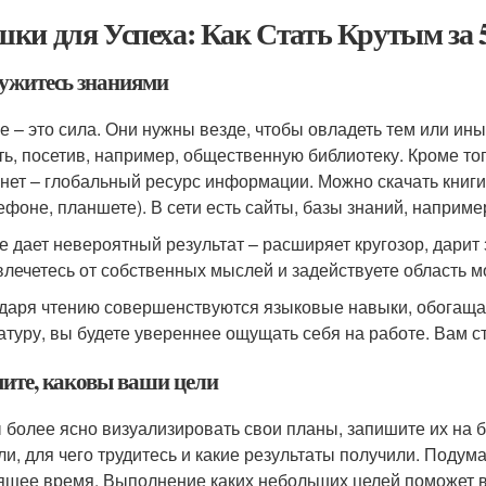
ки для Успеха: Как Стать Крутым за 
ужитесь знаниями
е – это сила. Они нужны везде, чтобы овладеть тем или и
ть, посетив, например, общественную библиотеку. Кроме то
нет – глобальный ресурс информации. Можно скачать книги 
лефоне, планшете). В сети есть сайты, базы знаний, наприме
е дает невероятный результат – расширяет кругозор, дарит
влечетесь от собственных мыслей и задействуете область моз
даря чтению совершенствуются языковые навыки, обогаща
атуру, вы будете увереннее ощущать себя на работе. Вам с
ите, каковы ваши цели
 более ясно визуализировать свои планы, запишите их на б
ли, для чего трудитесь и какие результаты получили. Подум
ящее время. Выполнение каких небольших целей поможет в