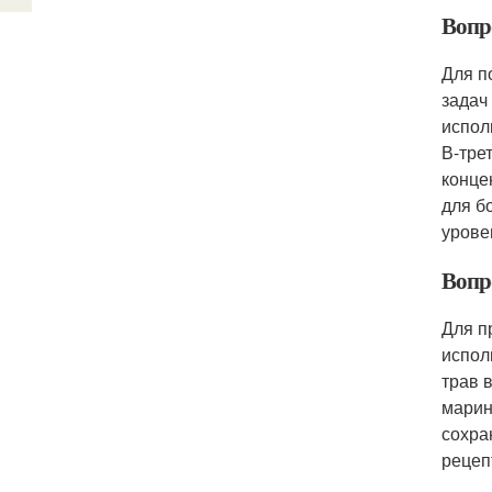
Вопр
Для п
задач
испол
В-тре
конце
для б
урове
Вопр
Для п
испол
трав 
марин
сохра
рецеп