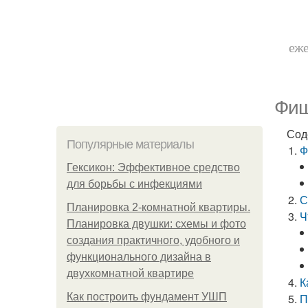
еже
Фиш
Сод
Популярные материалы
Ф
Гексикон: Эффективное средство
для борьбы с инфекциями
С
Планировка 2-комнатной квартиры.
Ч
Планировка двушки: схемы и фото
создания практичного, удобного и
функционального дизайна в
двухкомнатной квартире
К
Как построить фундамент УШП
П