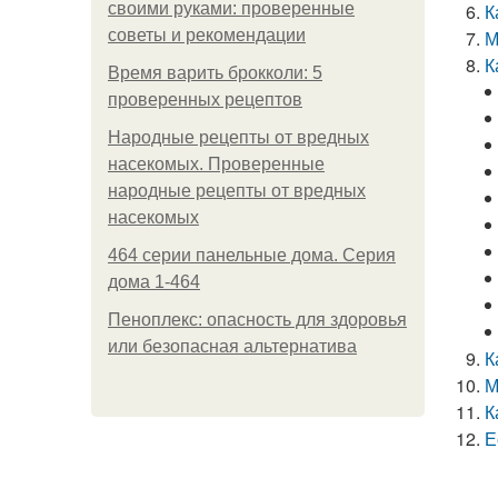
своими руками: проверенные
К
советы и рекомендации
М
К
Время варить брокколи: 5
проверенных рецептов
Народные рецепты от вредных
насекомых. Проверенные
народные рецепты от вредных
насекомых
464 серии панельные дома. Серия
дома 1-464
Пеноплекс: опасность для здоровья
или безопасная альтернатива
К
М
К
Е