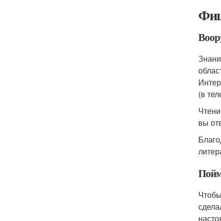
Фиш
Воор
Знани
облас
Интер
(в те
Чтени
вы от
Благо
литер
Пойм
Чтобы
сдела
насто