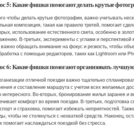
ос 5: Какие фишки помогают делать крутые фотог
ого чтобы делать крутые фотографии, важно учитывать нес
льная композиция, такая как правило третей, помогает сде
орых, использование естественного света, особенно в золот
ажению. В-третьих, эксперименты с углами и перспективой
 важно обращать внимание на фокус и резкость, чтобы объе
бработка с помощью редакторов, таких как Lightroom или Ph
ос 6: Какие фишки помогают организовать лучшую
рганизации отличной поездки важно тщательно спланироват
чения и составление маршрута с учетом всех желаемых дос
о интересного. Во-вторых, бронирование жилья заранее и в
ечивает комфорт во время поездки. В-третьих, подготовка 
аспорт и страховка, помогает избежать неприятностей. Так
ды, чтобы не столкнуться с нехваткой средств. Наконец, ос
х помогает наслаждаться поездкой без стресса.