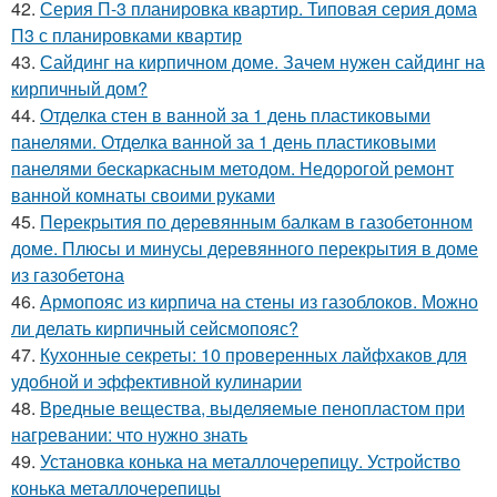
42.
Серия П-3 планировка квартир. Типовая серия дома
П3 с планировками квартир
43.
Сайдинг на кирпичном доме. Зачем нужен сайдинг на
кирпичный дом?
44.
Отделка стен в ванной за 1 день пластиковыми
панелями. Отделка ванной за 1 день пластиковыми
панелями бескаркасным методом. Недорогой ремонт
ванной комнаты своими руками
45.
Перекрытия по деревянным балкам в газобетонном
доме. Плюсы и минусы деревянного перекрытия в доме
из газобетона
46.
Армопояс из кирпича на стены из газоблоков. Можно
ли делать кирпичный сейсмопояс?
47.
Кухонные секреты: 10 проверенных лайфхаков для
удобной и эффективной кулинарии
48.
Вредные вещества, выделяемые пенопластом при
нагревании: что нужно знать
49.
Установка конька на металлочерепицу. Устройство
конька металлочерепицы