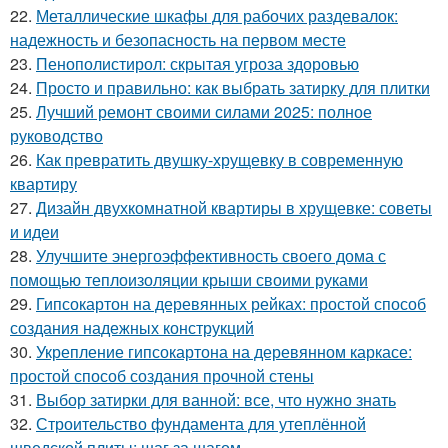
22.
Металлические шкафы для рабочих раздевалок:
надежность и безопасность на первом месте
23.
Пенополистирол: скрытая угроза здоровью
24.
Просто и правильно: как выбрать затирку для плитки
25.
Лучший ремонт своими силами 2025: полное
руководство
26.
Как превратить двушку-хрущевку в современную
квартиру
27.
Дизайн двухкомнатной квартиры в хрущевке: советы
и идеи
28.
Улучшите энергоэффективность своего дома с
помощью теплоизоляции крыши своими руками
29.
Гипсокартон на деревянных рейках: простой способ
создания надежных конструкций
30.
Укрепление гипсокартона на деревянном каркасе:
простой способ создания прочной стены
31.
Выбор затирки для ванной: все, что нужно знать
32.
Строительство фундамента для утеплённой
шведской плиты: шаг за шагом