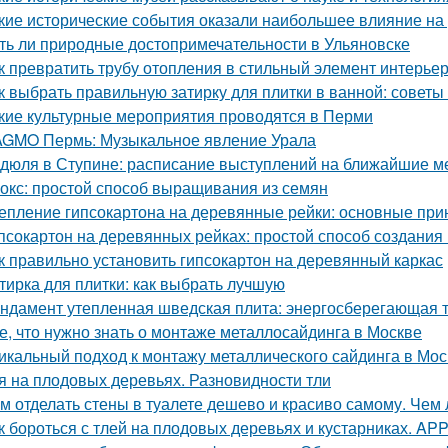
кие исторические события оказали наибольшее влияние на
ть ли природные достопримечательности в Ульяновске
к превратить трубу отопления в стильный элемент интерье
к выбрать правильную затирку для плитки в ванной: советы
кие культурные мероприятия проводятся в Перми
GMO Пермь: Музыкальное явление Урала
дюля в Ступине: расписание выступлений на ближайшие 
окс: простой способ выращивания из семян
епление гипсокартона на деревянные рейки: основные при
псокартон на деревянных рейках: простой способ создания
к правильно установить гипсокартон на деревянный каркас
тирка для плитки: как выбрать лучшую
ндамент утепленная шведская плита: энергосберегающая 
е, что нужно знать о монтаже металлосайдинга в Москве
икальный подход к монтажу металлического сайдинга в Мос
я на плодовых деревьях. Разновидности тли
м отделать стены в туалете дешево и красиво самому. Чем 
к бороться с тлей на плодовых деревьях и кустарниках. APP -