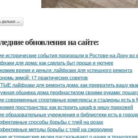
ь дальше →
ледние обновления на сайте:
ие исторические события произошли в Ростове-на-Дону во
фхаки для дома: как сделать быт проще и уютнее
номим время и деньги: лайфхаки для успешного ремонта
ономь зимой: 17 практических советов
ТЫЕ лайфхаки для ремонта дома: как превратить вашу квар
ужная обшивка дома профнастилом своими руками: пошаго
ие современные спортивные комплексы и стадионы есть в 
номия пространства: как встроить шкаф в нишу прихожей
ие образовательные учреждения и библиотеки есть в город
фективные способы борьбы с тлей на розах
фективные методы борьбы с тлей на смородине
кие исторические музеи рассказывают о науке и технология