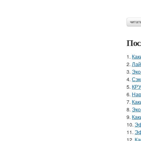
читат
Пос
1.
Как
2.
Лай
3.
Эко
4.
Сэк
5.
КРУ
6.
Нар
7.
Как
8.
Эко
9.
Как
10.
Эф
11.
Эф
12.
Ка