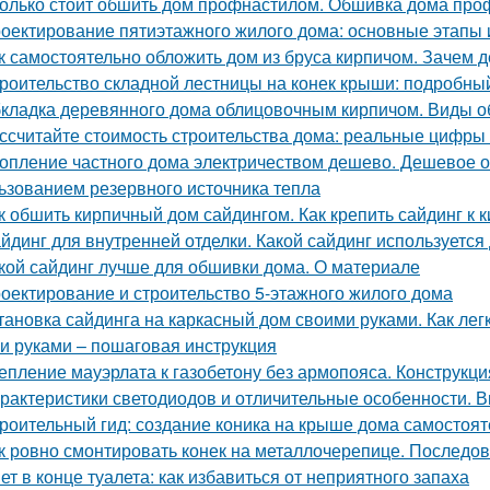
олько стоит обшить дом профнастилом. Обшивка дома проф
оектирование пятиэтажного жилого дома: основные этапы
к самостоятельно обложить дом из бруса кирпичом. Зачем
роительство складной лестницы на конек крыши: подробны
кладка деревянного дома облицовочным кирпичом. Виды о
ссчитайте стоимость строительства дома: реальные цифры
опление частного дома электричеством дешево. Дешевое о
ьзованием резервного источника тепла
к обшить кирпичный дом сайдингом. Как крепить сайдинг к 
йдинг для внутренней отделки. Какой сайдинг используетс
кой сайдинг лучше для обшивки дома. О материале
оектирование и строительство 5-этажного жилого дома
тановка сайдинга на каркасный дом своими руками. Как ле
и руками – пошаговая инструкция
епление мауэрлата к газобетону без армопояса. Конструкци
рактеристики светодиодов и отличительные особенности. 
роительный гид: создание коника на крыше дома самостоят
к ровно смонтировать конек на металлочерепице. Последов
ет в конце туалета: как избавиться от неприятного запаха