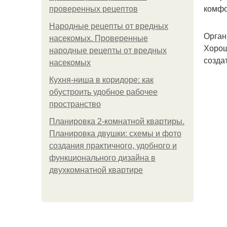
комфо
проверенных рецептов
Народные рецепты от вредных
Орган
насекомых. Проверенные
Хорош
народные рецепты от вредных
созда
насекомых
Кухня-ниша в коридоре: как
обустроить удобное рабочее
пространство
Планировка 2-комнатной квартиры.
Планировка двушки: схемы и фото
создания практичного, удобного и
функционального дизайна в
двухкомнатной квартире