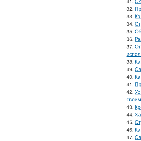
31.
Ск
32.
Пр
33.
Ка
34.
Ст
35.
Об
36.
Ра
37.
От
испол
38.
Ка
39.
Са
40.
Ка
41.
Пр
42.
Ус
своим
43.
Кр
44.
Ха
45.
Ст
46.
Ка
47.
Св