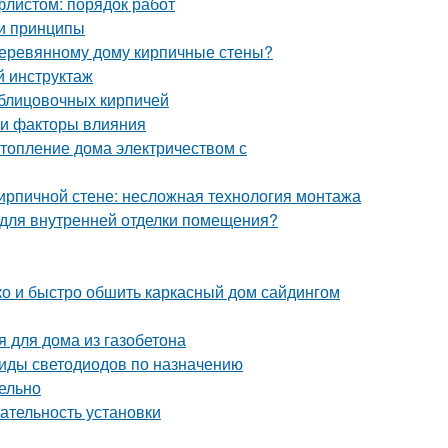
листом: порядок работ
 и принципы
 деревянному дому кирпичные стены?
й инструктаж
блицовочных кирпичей
 и факторы влияния
топление дома электричеством с
кирпичной стене: несложная технология монтажа
я для внутренней отделки помещения?
гко и быстро обшить каркасный дом сайдингом
я для дома из газобетона
Виды светодиодов по назначению
ельно
ательность установки