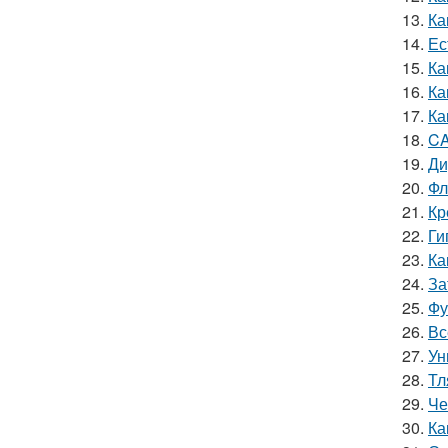
13.
Ка
14.
Ес
15.
Ка
16.
Ка
17.
Ка
18.
CA
19.
Ди
20.
Фл
21.
Кр
22.
Ги
23.
Ка
24.
За
25.
Фу
26.
Вс
27.
Ун
28.
Тл
29.
Че
30.
Ка