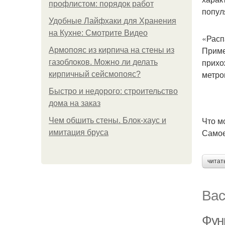
профлистом: порядок работ
попул
Удобные Лайфхаки для Хранения
на Кухне: Смотрите Видео
«Расп
Приме
Армопояс из кирпича на стены из
прихо
газоблоков. Можно ли делать
метро
кирпичный сейсмопояс?
Быстро и недорого: строительство
дома на заказ
Что м
Чем обшить стены. Блок-хаус и
Самое
имитация бруса
читат
Вас
Фун