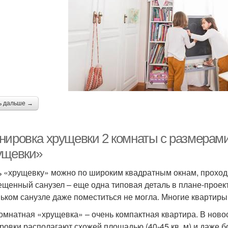
ь дальше →
нировка хрущевки 2 комнаты с размерами
ущевки»
ь «хрущевку» можно по широким квадратным окнам, проход
щенный санузел – еще одна типовая деталь в плане-проект
ьком санузле даже поместиться не могла. Многие квартиры
омнатная «хрущевка» – очень компактная квартира. В нов
ровки располагают схожей площадью (40-45 кв. м) и даже