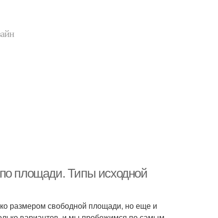
зайн
 по площади. Типы исходной
ько размером свободной площади, но еще и
колько вариантов, и мы пробежимся по самым