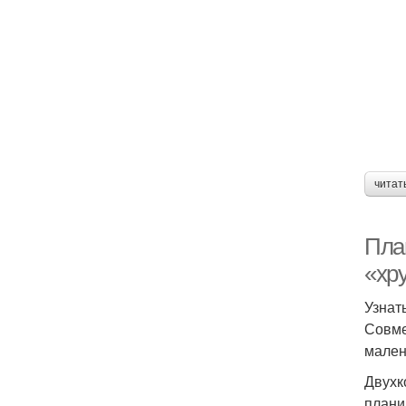
читат
Пла
«хр
Узнат
Совме
мален
Двухк
плани