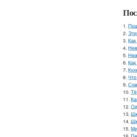
Пос
1.
Пош
2.
Эти
3.
Как
4.
Нев
5.
Hea
6.
Как
7.
Кух
8.
Что
9.
Сов
10.
Тё
11.
Ка
12.
Од
13.
Шк
14.
Шк
15.
Ми
16.
Пе