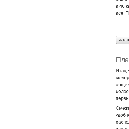
в 46 
все. 
читат
Пла
Итак,
модер
общей
более
первы
Смежн
удобн
распо
члено