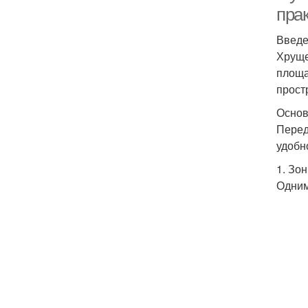
пра
Введ
Хруще
площа
прост
Основ
Перед
удобн
1. Зо
Одним