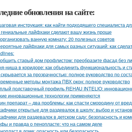
ледние обновления на сайте:
аговая инструкция: как найти подходящего специалиста д
 гениальные лайфхаки сделают вашу жизнь проще
 организовать ванную комнату: 20 полезных советов
ероятные лайфхаки для самых разных ситуаций: как сдела
dlines:
 обшить старый дом профлистом: преобразите фасад без л
ня-ниша в коридоре: как объединить функциональность и ст
 скрывается за прозрачностью: полное руководство по сост
ременные методы монтажа ПВХ окон: полное руководство
плый подставочный профиль REHAU INTELIO: инновацион
кие инновационные технологии применяются
ин препарат – два проблемы: как спасти смородину от вре
афчики открытые для раздевалок в школу: выбор и устано
афчики для раздевалок в детском саду: безопасность и к
фы и правда о пенопласте: что на самом деле
нопласт в доме: опасность или безопасность