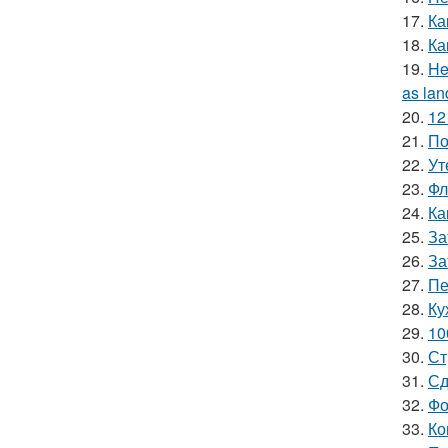
17.
Ка
18.
Ка
19.
He
as lan
20.
12
21.
По
22.
Ут
23.
Фл
24.
Ка
25.
За
26.
За
27.
Пе
28.
Ку
29.
10
30.
Ст
31.
Сд
32.
Фо
33.
Ко