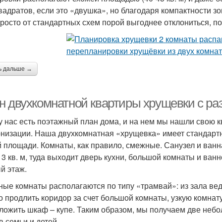
квадратов, если это «двушка», но благодаря компактности з
Просто от стандартных схем порой выгоднее отклониться, п
ь дальше →
н двухкомнатной квартиры хрущевки с ра
 у нас есть поэтажный план дома, и на нем мы нашли свою 
низации. Наша двухкомнатная «хрущевка» имеет стандартный
 площади. Комнаты, как правило, смежные. Санузел и ван
 3 кв. м, туда выходит дверь кухни, большой комнаты и ванн
й этаж.
ые комнаты располагаются по типу «трамвай»: из зала веде
о продлить коридор за счет большой комнаты, узкую комнату
ложить шкаф – купе. Таким образом, мы получаем две неб
в семьи и детей.