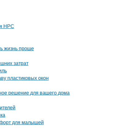
ля НРС
ть жизнь проще
ишних затрат
иль
аву пластиковых окон
ное решение для вашего дома
дителей
вка
омфорт для малышей