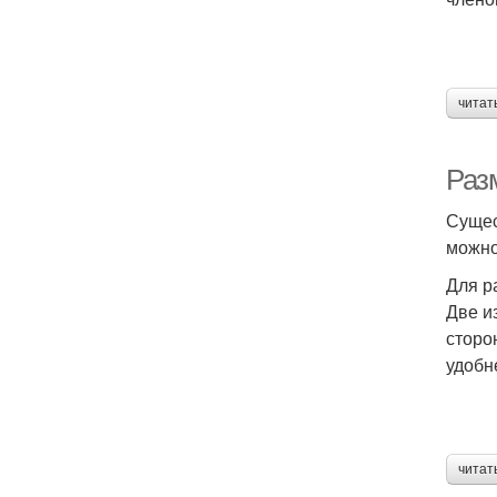
читат
Раз
Сущес
можно
Для р
Две и
сторо
удобн
читат