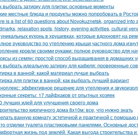
к выбрать затирку для плитки: основные моменты
кие местные блюда и продукты можно попробовать в Росто
re is a list of 60 questions about Novokuznetsk, organized into 
dmarks, relaxation spots, history, evening activities, cultural ven
 уникальных кухонь в хрущевках, которые вдохновят на рем
лное руководство по утеплению крыши частного дома изну
епление кровли своими руками: полное руководство для н
оксы из семян: простой способ выращивания в домашних 
к выбрать идеальную затирку для кафеля: проверенные со
тирка в ванной: какой материал лучше выбрать
тирка для плитки в ванной: как выбрать лучший вариант
ноплекс: эффективное решение для утепления и звукоизо
хонные секреты: 17 лайфхаков от опытных хозяек
0 лучших идей для улучшения своего дома
роительство кирпичного дома 8х10м: все, что нужно знать
елать ванную комнату эстетичной и практичной с помощью
то отделки туалета пластиковыми панелями. Основные дос
мфортная жизнь под землёй. Какая выгода строительства 