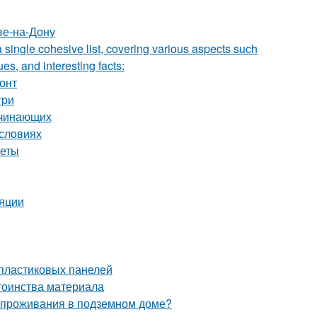
ве-на-Дону
a single cohesive list, covering various aspects such
ues, and interesting facts:
онт
три
ачинающих
условиях
веты
ляции
 пластиковых панелей
тоинства материала
и проживания в подземном доме?