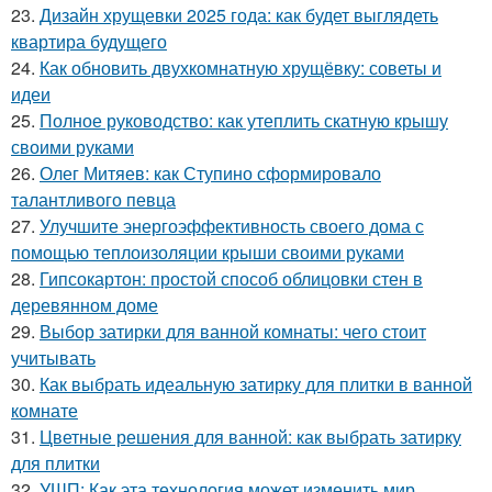
23.
Дизайн хрущевки 2025 года: как будет выглядеть
квартира будущего
24.
Как обновить двухкомнатную хрущёвку: советы и
идеи
25.
Полное руководство: как утеплить скатную крышу
своими руками
26.
Олег Митяев: как Ступино сформировало
талантливого певца
27.
Улучшите энергоэффективность своего дома с
помощью теплоизоляции крыши своими руками
28.
Гипсокартон: простой способ облицовки стен в
деревянном доме
29.
Выбор затирки для ванной комнаты: чего стоит
учитывать
30.
Как выбрать идеальную затирку для плитки в ванной
комнате
31.
Цветные решения для ванной: как выбрать затирку
для плитки
32.
УШП: Как эта технология может изменить мир