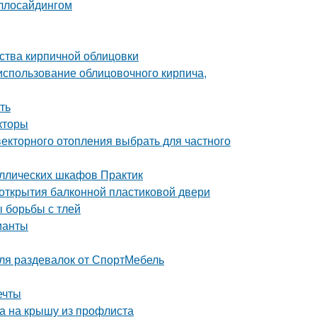
аллосайдингом
ства кирпичной облицовки
 использование облицовочного кирпича,
ть
кторы
векторного отопления выбрать для частного
аллических шкафов Практик
 открытия балконной пластиковой двери
ы борьбы с тлей
ианты
ля раздевалок от СпортМебель
ечты
ка на крышу из профлиста