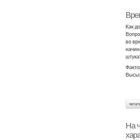
Вре
Как д
Вопро
во вр
начин
штука
Факто
Высых
читат
На ч
хар