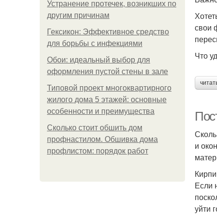
Устранение протечек, возникших по
Хотет
другим причинам
свои 
Гексикон: Эффективное средство
перес
для борьбы с инфекциями
Что у
Обои: идеальный выбор для
оформления пустой стены в зале
читат
Типовой проект многоквартирного
жилого дома 5 этажей: основные
особенности и преимущества
Пос
Сколько стоит обшить дом
Сколь
профнастилом. Обшивка дома
и око
профлистом: порядок работ
матер
Кирпи
Если 
поско
уйти 