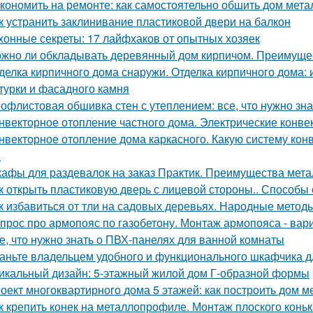
кономить на ремонте: как самостоятельно обшить дом мет
к устранить заклинивание пластиковой двери на балкон
хонные секреты: 17 лайфхаков от опытных хозяек
жно ли обкладывать деревянный дом кирпичом. Преимуще
делка кирпичного дома снаружи. Отделка кирпичного дома:
турки и фасадного камня
офлистовая обшивка стен с утеплением: все, что нужно зна
нвекторное отопление частного дома. Электрические конве
нвекторное отопление дома каркасного. Какую систему кон
?
афы для раздевалок на заказ Практик. Преимущества мет
к открыть пластиковую дверь с лицевой стороны.. Способы
к избавиться от тли на садовых деревьях. Народные метод
прос про армопояс по газобетону. Монтаж армопояса - вар
е, что нужно знать о ПВХ-панелях для ванной комнаты
аньте владельцем удобного и функционального шкафчика д
икальный дизайн: 5-этажный жилой дом Г-образной формы
оект многоквартирного дома 5 этажей: как построить дом м
к крепить конек на металлопрофиле. Монтаж плоского конь