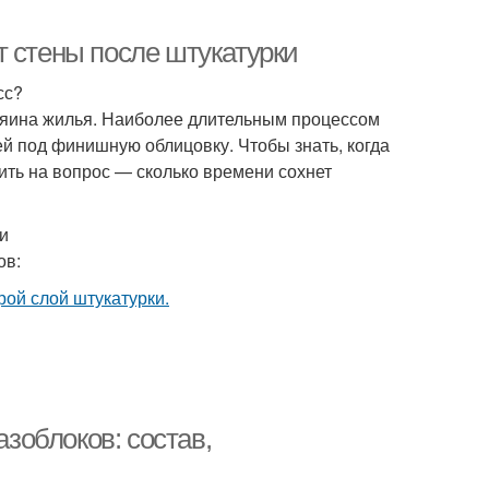
т стены после штукатурки
сс?
зяина жилья. Наиболее длительным процессом
й под финишную облицовку. Чтобы знать, когда
ить на вопрос — сколько времени сохнет
и
ов:
азоблоков: состав,