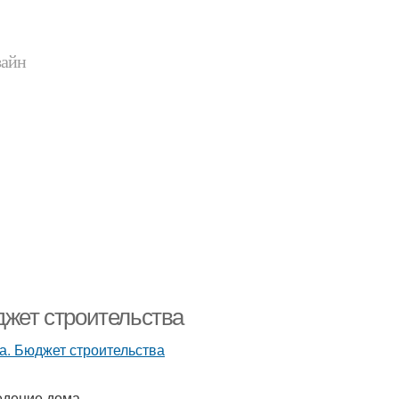
зайн
джет строительства
едение дома