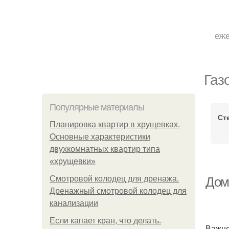
еже
Газ
Популярные материалы
Ст
Планировка квартир в хрущевках.
Основные характеристики
двухкомнатных квартир типа
«хрущевки»
Смотровой колодец для дренажа.
Дом
Дренажный смотровой колодец для
канализации
Если капает кран, что делать.
Важно