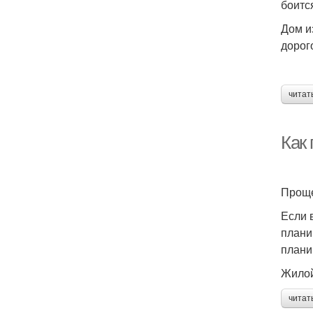
боитс
Дом и
дорог
читат
Как
Проще
Если 
плани
плани
Жилой
читат