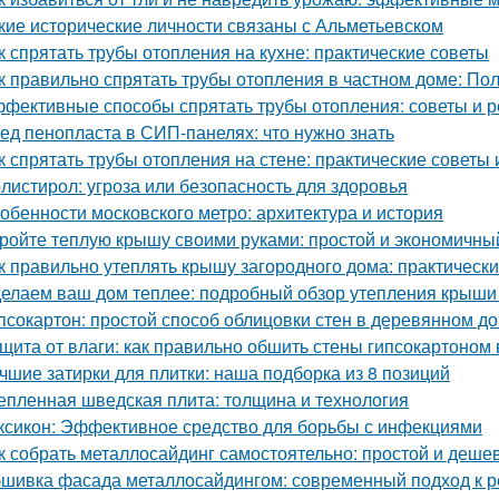
кие исторические личности связаны с Альметьевском
к спрятать трубы отопления на кухне: практические советы
к правильно спрятать трубы отопления в частном доме: По
фективные способы спрятать трубы отопления: советы и 
ед пенопласта в СИП-панелях: что нужно знать
к спрятать трубы отопления на стене: практические советы 
листирол: угроза или безопасность для здоровья
обенности московского метро: архитектура и история
ройте теплую крышу своими руками: простой и экономичны
к правильно утеплять крышу загородного дома: практическ
елаем ваш дом теплее: подробный обзор утепления крыши
псокартон: простой способ облицовки стен в деревянном д
щита от влаги: как правильно обшить стены гипсокартоном
чшие затирки для плитки: наша подборка из 8 позиций
епленная шведская плита: толщина и технология
ксикон: Эффективное средство для борьбы с инфекциями
к собрать металлосайдинг самостоятельно: простой и деше
шивка фасада металлосайдингом: современный подход к ре