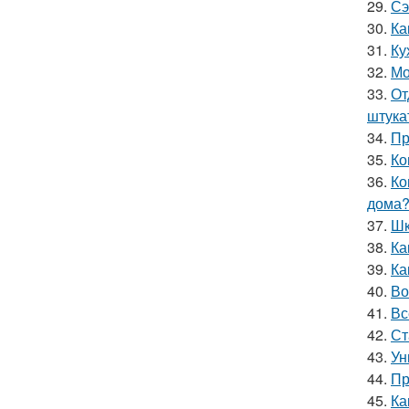
29.
Сэ
30.
Ка
31.
Ку
32.
Мо
33.
От
штука
34.
Пр
35.
Ко
36.
Ко
дома
37.
Шк
38.
Ка
39.
Ка
40.
Во
41.
Вс
42.
Ст
43.
Ун
44.
Пр
45.
Ка