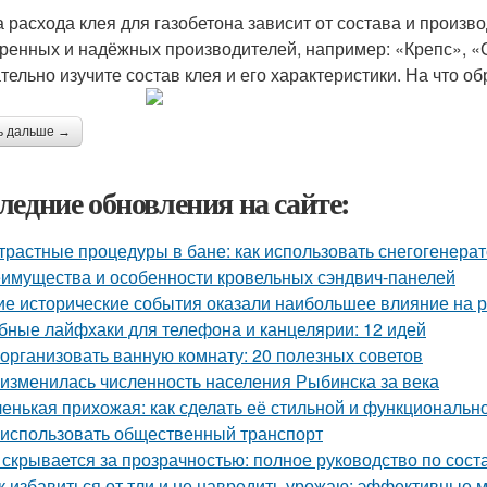
 расхода клея для газобетона зависит от состава и произв
ренных и надёжных производителей, например: «Крепс», «С
тельно изучите состав клея и его характеристики. На что 
ь дальше →
ледние обновления на сайте:
трастные процедуры в бане: как использовать снегогенера
имущества и особенности кровельных сэндвич-панелей
ие исторические события оказали наибольшее влияние на р
бные лайфхаки для телефона и канцелярии: 12 идей
 организовать ванную комнату: 20 полезных советов
 изменилась численность населения Рыбинска за века
енькая прихожая: как сделать её стильной и функциональн
 использовать общественный транспорт
 скрывается за прозрачностью: полное руководство по сост
к избавиться от тли и не навредить урожаю: эффективные 