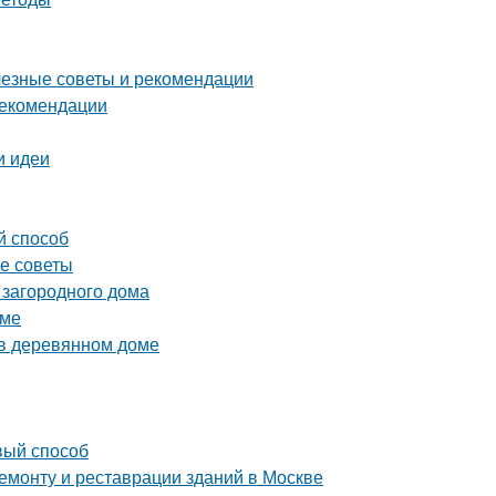
лезные советы и рекомендации
рекомендации
и идеи
й способ
ие советы
 загородного дома
оме
 в деревянном доме
вый способ
монту и реставрации зданий в Москве