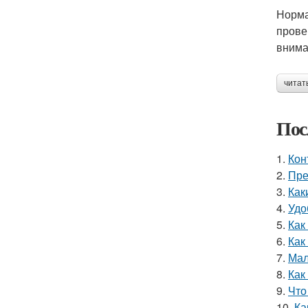
Норма
прове
внима
читат
Пос
1.
Кон
2.
Пре
3.
Как
4.
Удо
5.
Как
6.
Как
7.
Мал
8.
Как
9.
Что
10.
Ка