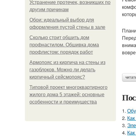
Устранение протечек, возникших по
комфо
другим причинам
котор
Обои: идеальный выбор для
оформления пустой стены в зале
Плани
Перед
Сколько стоит обшить дом
внима
профнастилом. Обшивка дома
вовре
профлистом: порядок работ
Армопояс из кирпича на стены из
газоблоков. Можно ли делать
кирпичный сейсмопояс?
читат
Типовой проект многоквартирного
Пос
жилого дома 5 этажей: основные
особенности и преимущества
1.
Обу
2.
Как
3.
Эле
4.
Как