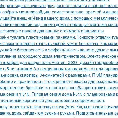
берите идеальную затирку для швов плитки в ванной: влаго
к собрать металлосайдинг самостоятельно: простой и деше
учшайте внешний вид вашего дома с помощью металлическ
учшите внешний вид своего дома с помощью монтажа метал
астиковые панели для ванны: стоимость и варианты
зайн туалета пластиковыми панелями. Тонкости отделки т
к Самостоятельно открыть любой замок без ключа. Как можн
учшайте безопасность и эффективность вашего дома с ды
опление загородного дома электричеством. Электрическое
п шкафов для раздевалок Рейтинг 2023. Дизайн гардеробн
е о 5-ти этажном 3-х секционном жилом доме: от планировк
анировка квартиры 3-комнатной с размерами. П 3М планир
обство и практичность 4-секционного шкафа для раздевалк
мороженная брокколи: 4 простых способа приготовить вкус
ма серии 1 515. Типовая серия дома I-515 с планировками 
тиэтажный кирпичный дом: история и современность
хочу переехать в кирпичную хрущёвку. Когда и зачем начал
делка дома сайдингом своими руками. Подготовительные р