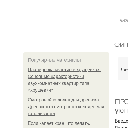
еже
Фин
Популярные материалы
Ли
Планировка квартир в хрущевках.
Основные характеристики
двухкомнатных квартир типа
«хрущевки»
Смотровой колодец для дренажа.
ПРО
Дренажный смотровой колодец для
уют
канализации
Введ
Если капает кран, что делать.
Ремон