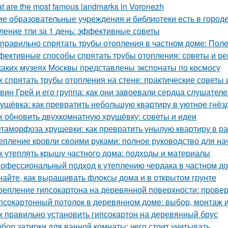
t are the most famous landmarks in Voronezh
ие образовательные учреждения и библиотеки есть в город
ление тли за 1 день: эффективные советы
 правильно спрятать трубы отопления в частном доме: Пол
ективные способы спрятать трубы отопления: советы и р
каких музеях Москвы представлены экспонаты по космосу
к спрятать трубы отопления на стене: практические советы 
вин Грей и его группа: как они завоевали сердца слушател
ущёвка: как превратить небольшую квартиру в уютное гнё
к обновить двухкомнатную хрущёвку: советы и идеи
таморфоза хрущевки: как превратить унылую квартиру в ра
епление кровли своими руками: полное руководство для н
к утеплять крышу частного дома: подходы и материалы
офессиональный подход к утеплению чердака в частном д
найте, как выращивать флоксы дома и в открытом грунте
репление гипсокартона на деревянной поверхности: пров
псокартонный потолок в деревянном доме: выбор, монтаж и
к правильно установить гипсокартон на деревянный брус
бор затирки для ванной комнаты: чего стоит учитывать