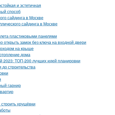
стойкая и эстетичная
вый способ
ого сайдинга в Москве
лического сайдинга в Москве
уалета пластиковыми панелями
о открыть замок без ключа на входной двери
моходом на крыше
 отопление дома
ой 2023: ТОП-200 лучших идей планировки
и до строительства
овки
и
ный гарнир
квартир
и строить хрущёвки
аботы