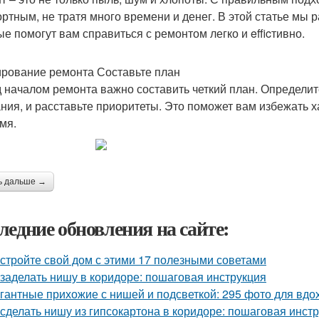
ртным, не тратя много времени и денег. В этой статье мы 
ые помогут вам справиться с ремонтом легко и efficтивно.
рование ремонта Составьте план
 началом ремонта важно составить четкий план. Определит
ния, и расставьте приоритеты. Это поможет вам избежать ха
мя.
ь дальше →
ледние обновления на сайте:
стройте свой дом с этими 17 полезными советами
 заделать нишу в коридоре: пошаговая инструкция
гантные прихожие с нишей и подсветкой: 295 фото для вд
 сделать нишу из гипсокартона в коридоре: пошаговая инст