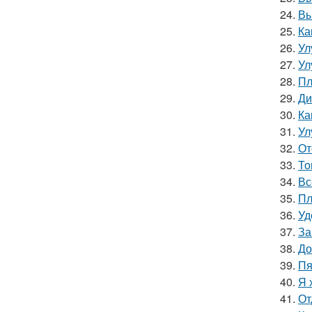
24.
Вы
25.
Ка
26.
Ул
27.
Ул
28.
Пл
29.
Ди
30.
Ка
31.
Ул
32.
От
33.
То
34.
Вс
35.
Пл
36.
Уд
37.
За
38.
До
39.
Пя
40.
Я 
41.
От