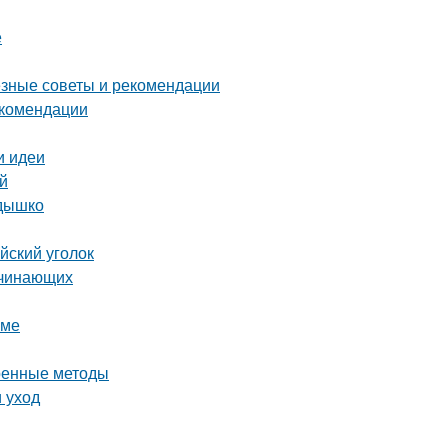
е
езные советы и рекомендации
екомендации
и идеи
ей
здышко
йский уголок
ачинающих
оме
еренные методы
 уход