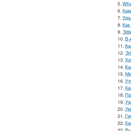
5.
Wha
6.
Как
7.
Уда
8.
Как
9.
Эфф
10.
В 
11.
Ка
12.
Эл
13.
Хр
14.
Ка
15.
Ме
16.
Ут
17.
Ка
18.
Пр
19.
Уз
20.
Ук
21.
Ги
22.
Ка
23.
Вы