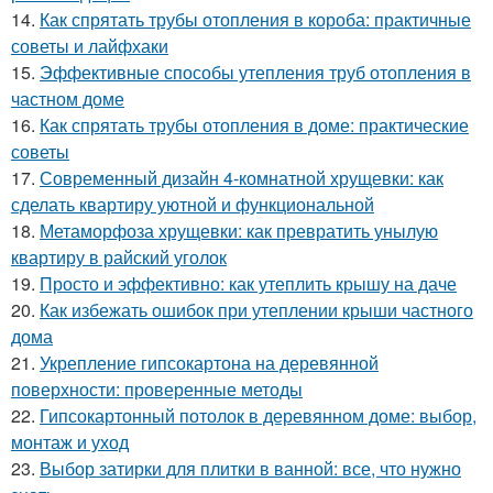
14.
Как спрятать трубы отопления в короба: практичные
советы и лайфхаки
15.
Эффективные способы утепления труб отопления в
частном доме
16.
Как спрятать трубы отопления в доме: практические
советы
17.
Современный дизайн 4-комнатной хрущевки: как
сделать квартиру уютной и функциональной
18.
Метаморфоза хрущевки: как превратить унылую
квартиру в райский уголок
19.
Просто и эффективно: как утеплить крышу на даче
20.
Как избежать ошибок при утеплении крыши частного
дома
21.
Укрепление гипсокартона на деревянной
поверхности: проверенные методы
22.
Гипсокартонный потолок в деревянном доме: выбор,
монтаж и уход
23.
Выбор затирки для плитки в ванной: все, что нужно