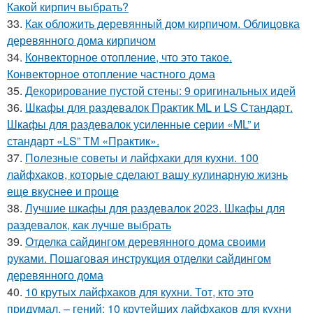
Какой кирпич выбрать?
33.
Как обложить деревянный дом кирпичом. Облицовка
деревянного дома кирпичом
34.
Конвекторное отопление, что это такое.
Конвекторное отопление частного дома
35.
Декорирование пустой стены: 9 оригинальных идей
36.
Шкафы для раздевалок Практик ML и LS Стандарт.
Шкафы для раздевалок усиленные серии «ML” и
стандарт «LS” ТМ «Практик».
37.
Полезные советы и лайфхаки для кухни. 100
лайфхаков, которые сделают вашу кулинарную жизнь
еще вкуснее и проще
38.
Лучшие шкафы для раздевалок 2023. Шкафы для
раздевалок, как лучше выбрать
39.
Отделка сайдингом деревянного дома своими
руками. Пошаговая инструкция отделки сайдингом
деревянного дома
40.
10 крутых лайфхаков для кухни. Тот, кто это
придумал, – гений: 10 крутейших лайфхаков для кухни