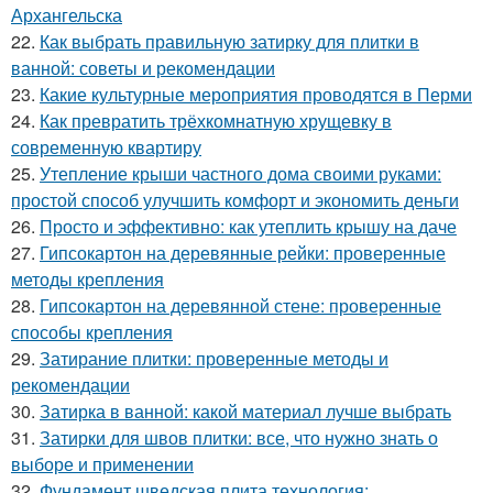
Архангельска
22.
Как выбрать правильную затирку для плитки в
ванной: советы и рекомендации
23.
Какие культурные мероприятия проводятся в Перми
24.
Как превратить трёхкомнатную хрущевку в
современную квартиру
25.
Утепление крыши частного дома своими руками:
простой способ улучшить комфорт и экономить деньги
26.
Просто и эффективно: как утеплить крышу на даче
27.
Гипсокартон на деревянные рейки: проверенные
методы крепления
28.
Гипсокартон на деревянной стене: проверенные
способы крепления
29.
Затирание плитки: проверенные методы и
рекомендации
30.
Затирка в ванной: какой материал лучше выбрать
31.
Затирки для швов плитки: все, что нужно знать о
выборе и применении
32.
Фундамент шведская плита технология: