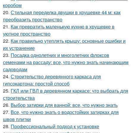
коробом
20.
Стильная переделка двушки в хрущевке 44 м: как
преобразить пространство
21.
Как превратить маленькую кухню в хрущевке в
уютное пространство
22.
Как правильно утеплять крышу: основные ошибки и
их устранение
23.
Посадка однолетних и многолетних флоксов
семенами на рассаду: все, что нужно знать начинающим
садоводам
24.
Строительство деревянного каркаса для
гипсокартона: простой способ
25.
ГКЛ или ГВЛ в деревянном каркасе: что выбрать для
строительства
26.
Выбор затирки для ванной: все, что нужно знать
27.
Все, что нужно знать о водостойких затирках для
швов плитки
28.
Профессиональный подход к установке