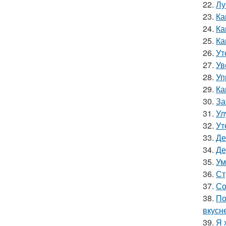
22.
Лу
23.
Ка
24.
Ка
25.
Ка
26.
Ут
27.
Ув
28.
Уп
29.
Ка
30.
За
31.
Ул
32.
Ут
33.
Де
34.
Де
35.
Ум
36.
Ст
37.
Со
38.
По
вкусн
39.
Я 