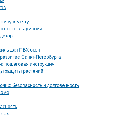
аж
ков
тиру в мечту
ьность в гармонии
 декор
иль для ПВХ окон
 развитие Санкт-Петербурга
н: пошаговая инструкция
оды защиты растений
чих: безопасность и долговечность
доме
пасность
осах