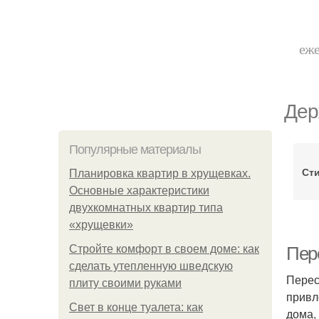
еже
Дер
Популярные материалы
Ст
Планировка квартир в хрущевках.
Основные характеристики
двухкомнатных квартир типа
«хрущевки»
Стройте комфорт в своем доме: как
Пер
сделать утепленную шведскую
Перес
плиту своими руками
привл
Свет в конце туалета: как
дома,