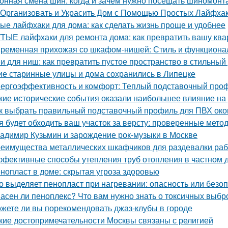
онная смена шин: когда и зачем нужно посещать шиномонт
 Организовать и Украсить Дом с Помощью Простых Лайфха
ые лайфхаки для дома: как сделать жизнь проще и удобнее
ТЫЕ лайфхаки для ремонта дома: как превратить вашу квар
ременная прихожая со шкафом-нишей: Стиль и функционал
и для ниш: как превратить пустое пространство в стильный
ие старинные улицы и дома сохранились в Липецке
ергоэффективность и комфорт: Теплый подставочный проф
кие исторические события оказали наибольшее влияние на
к выбрать правильный подставочный профиль для ПВХ око
я будет обходить ваш участок за версту: проверенные мет
адимир Кузьмин и зарождение рок-музыки в Москве
еимущества металлических шкафчиков для раздевалки рабо
фективные способы утепления труб отопления в частном 
нопласт в доме: скрытая угроза здоровью
о выделяет пенопласт при нагревании: опасность или безо
асен ли пеноплекс? Что вам нужно знать о токсичных выбр
жете ли вы порекомендовать джаз-клубы в городе
кие достопримечательности Москвы связаны с религией