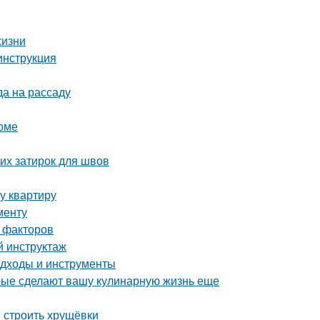
жизни
инструкция
да на рассаду
доме
их затирок для швов
у квартиру
менту
 факторов
й инструктаж
подходы и инструменты
орые сделают вашу кулинарную жизнь еще
и строить хрущёвки