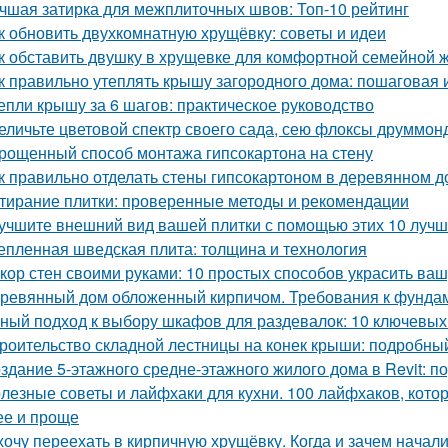
чшая затирка для межплиточных швов: Топ-10 рейтинг
к обновить двухкомнатную хрущёвку: советы и идеи
к обставить двушку в хрущевке для комфортной семейной 
к правильно утеплять крышу загородного дома: пошаговая 
епли крышу за 6 шагов: практическое руководство
еличьте цветовой спектр своего сада, сею флоксы друммон
рощенный способ монтажа гипсокартона на стену
к правильно отделать стены гипсокартоном в деревянном 
тирание плитки: проверенные методы и рекомендации
учшите внешний вид вашей плитки с помощью этих 10 лучш
епленная шведская плита: толщина и технология
кор стен своими руками: 10 простых способов украсить ваш
ревянный дом обложенный кирпичом. Требования к фунда
ный подход к выбору шкафов для раздевалок: 10 ключевых
роительство складной лестницы на конек крыши: подробны
здание 5-этажного средне-этажного жилого дома в Revit: 
лезные советы и лайфхаки для кухни. 100 лайфхаков, кот
ее и проще
хочу переехать в кирпичную хрущёвку. Когда и зачем начал