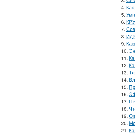
3.
Сез
4.
Как
5.
Умн
6.
КРУ
7.
Сов
8.
Иде
9.
Как
10.
Эн
11.
Ка
12.
Ка
13.
Тл
14.
Вл
15.
Пр
16.
Эф
17.
Пе
18.
Чт
19.
Оп
20.
Мо
21.
Ка