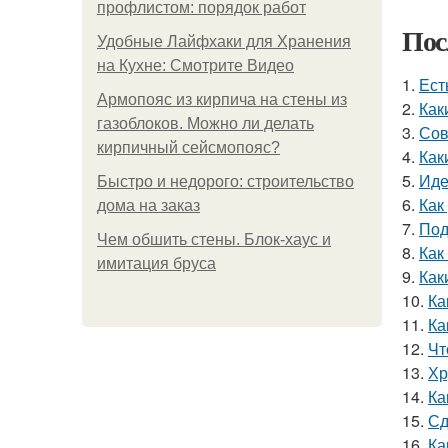
профлистом: порядок работ
Пос
Удобные Лайфхаки для Хранения
на Кухне: Смотрите Видео
1.
Ест
Армопояс из кирпича на стены из
2.
Как
газоблоков. Можно ли делать
3.
Сов
кирпичный сейсмопояс?
4.
Как
5.
Иде
Быстро и недорого: строительство
6.
Как
дома на заказ
7.
Под
Чем обшить стены. Блок-хаус и
8.
Как
имитация бруса
9.
Как
10.
Ка
11.
Ка
12.
Чт
13.
Хр
14.
Ка
15.
Сд
16.
Ка