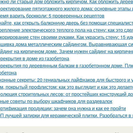
жно ли старый дом обложить кирпичом. Как обложить дере
оектирование пятиэтажного жилого дома: основные этапы
емя варить брокколи: 5 проверенных рецептов
найте, как открыть балконную дверь без помощи специалис
репление электрического теплого пола на стену: как это сд
корирование стен своими руками. Как украсить стену: 15 ид
шивка дома металлическим сайдингом. Выравнивающая с
йдинг на кирпичном доме. Зачем нужен сайдинг на кирпич
рекрытия в доме из газобетона
рекрытия по деревянным балкам в газобетонном доме. Пл
зобетона
хонные секреты: 20 гениальных лайфхаков для быстрого и у
м, покрытый профлистом: как это выглядит и как это делает
олюция строительных лесов: от простейших конструкций д
ные советы по выбору шкафчиков для раздевалок
ртификация продукции: зачем она нужна и как ее пройти
П лучшей затирки для керамической плитки. Разобраться в 