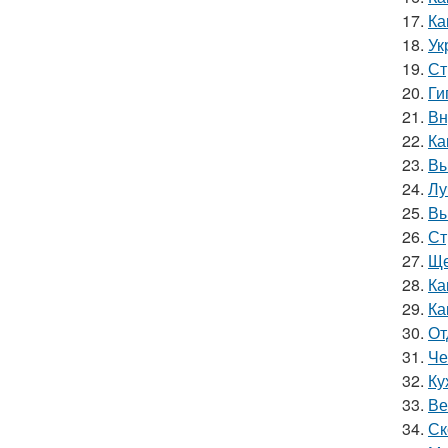
17.
Ка
18.
Ук
19.
Ст
20.
Ги
21.
Вн
22.
Ка
23.
Вы
24.
Лу
25.
Вы
26.
Ст
27.
Ще
28.
Ка
29.
Ка
30.
От
31.
Че
32.
Ку
33.
Ве
34.
Ск