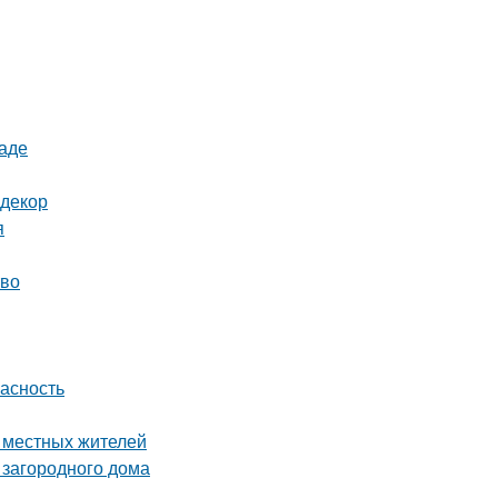
раде
 декор
я
тво
пасность
е местных жителей
 загородного дома