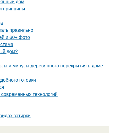
вянный дом
 и принципы
та
елать правильно
ей и 60+ фото
истема
ный дом?
юсы и минусы деревянного перекрытия в доме
добного готовки
ся
о современных технологий
видах затирки