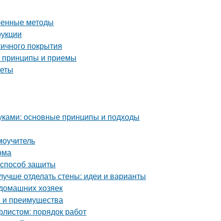
еренные методы
рукции
тичного покрытия
е принципы и приемы
веты
уками: основные принципы и подходы
моучитель
ома
 способ защиты
лучше отделать стены: идеи и варианты
 домашних хозяек
ы и преимущества
листом: порядок работ