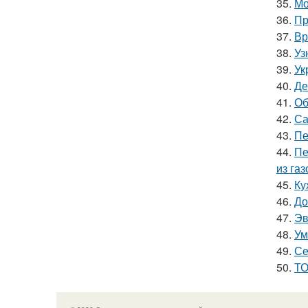
35.
Мо
36.
Пр
37.
Вр
38.
Уз
39.
Ук
40.
Де
41.
Об
42.
Са
43.
Пе
44.
Пе
из га
45.
Ку
46.
До
47.
Эв
48.
Ум
49.
Се
50.
ТО