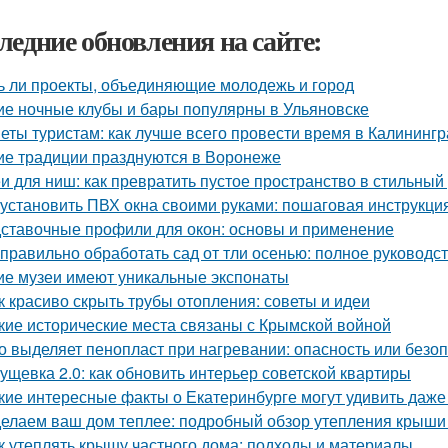
ледние обновления на сайте:
ь ли проекты, объединяющие молодежь и город
ие ночные клубы и бары популярны в Ульяновске
еты туристам: как лучше всего провести время в Калининг
ие традиции празднуются в Воронеже
и для ниш: как превратить пустое пространство в стильный
 установить ПВХ окна своими руками: пошаговая инструкци
ставочные профили для окон: основы и применение
 правильно обработать сад от тли осенью: полное руководс
ие музеи имеют уникальные экспонаты
к красиво скрыть трубы отопления: советы и идеи
кие исторические места связаны с Крымской войной
о выделяет пенопласт при нагревании: опасность или безо
ущевка 2.0: как обновить интерьер советской квартиры
кие интересные факты о Екатеринбурге могут удивить даж
елаем ваш дом теплее: подробный обзор утепления крыши
к утеплять крышу частного дома: подходы и материалы