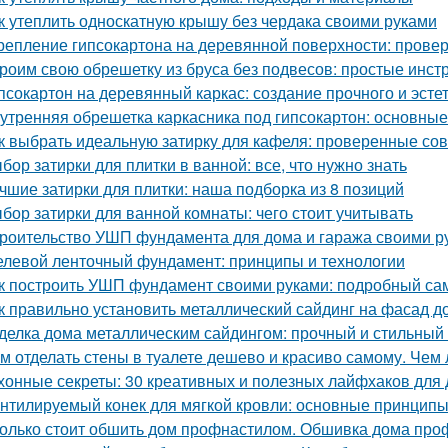
к утеплить односкатную крышу без чердака своими руками
репление гипсокартона на деревянной поверхности: пров
роим свою обрешетку из бруса без подвесов: простые инст
псокартон на деревянный каркас: создание прочного и эсте
утренняя обрешетка каркасника под гипсокартон: основны
к выбрать идеальную затирку для кафеля: проверенные со
бор затирки для плитки в ванной: все, что нужно знать
чшие затирки для плитки: наша подборка из 8 позиций
бор затирки для ванной комнаты: чего стоит учитывать
роительство УШП фундамента для дома и гаража своими р
левой ленточный фундамент: принципы и технологии
к построить УШП фундамент своими руками: подробный са
к правильно установить металлический сайдинг на фасад д
делка дома металлическим сайдингом: прочный и стильный
м отделать стены в туалете дешево и красиво самому. Чем 
хонные секреты: 30 креативных и полезных лайфхаков для
нтилируемый конек для мягкой кровли: основные принцип
олько стоит обшить дом профнастилом. Обшивка дома проф