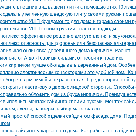
учшите внешний вид вашей плитки с помощью этих 10 лучш
к сделать утепленную шведскую плиту своими руками поша
роительство УШП фундамента для дома и гаража своими р
роительство УШП своими руками: этапы и подходы
ноплекс: эффективное решение для утепления и звукоизо
ноплекс: опасность для здоровья или безопасная альтерна
авильная облицовка деревянного дома кирпичом. Расчет
мопояс от А до Я своими силами: от теории к практике
ким кирпичом лучше обкладывать деревянный дом. Особен
опление электрическим конвекторами это удобней чем.. Ко
к обогреть дом зимой и не разориться. Предыстория этой п
к открыть пластиковую дверь с лицевой стороны.. Способы
к правильно обложить дом из бруса кирпичом. Преимущест
к выполнить монтаж сайдинга своими руками. Монтаж сайди
санием, схемы, размеры, выбор материалов
мый простой способ отделки сайдингом фасада дома. Подг
нгом
шивка сайдингом каркасного дома. Как работать с сайдинг