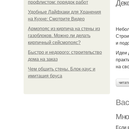
Дек
профлистом: порядок работ
Удобные Лайфхаки для Хранения
на Кухне: Смотрите Видео
Небол
Армопояс из кирпича на стены из
Строи
газоблоков. Можно ли делать
и под
кирпичный сейсмопояс?
Идеи 
Быстро и недорого: строительство
практ
дома на заказ
на св
Чем обшить стены. Блок-хаус и
имитация бруса
читат
Вас
Мно
Если 