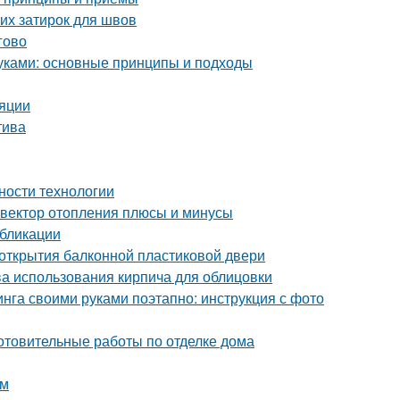
их затирок для швов
гово
уками: основные принципы и подходы
ляции
тива
ности технологии
нвектор отопления плюсы и минусы
убликации
 открытия балконной пластиковой двери
ва использования кирпича для облицовки
нга своими руками поэтапно: инструкция с фото
отовительные работы по отделке дома
ом