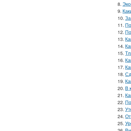
8.
Эко
9.
Как
10.
За
11.
По
12.
По
13.
Ка
14.
Ка
15.
Тл
16.
Ка
17.
Ка
18.
Сд
19.
Ка
20.
В 
21.
Ка
22.
По
23.
Ут
24.
От
25.
Ур
26.
Вн