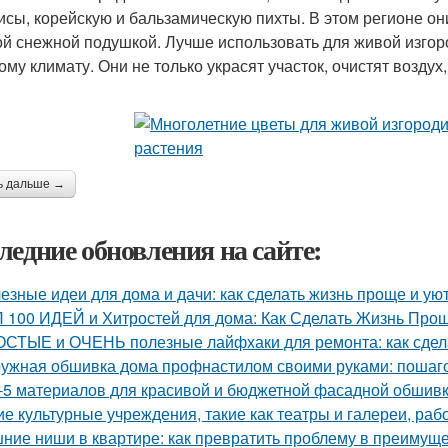
исы, корейскую и бальзамическую пихты. В этом регионе он
ой снежной подушкой. Лучше использовать для живой изгор
му климату. Они не только украсят участок, очистят воздух,
ь дальше →
ледние обновления на сайте:
езные идеи для дома и дачи: как сделать жизнь проще и ую
 100 ИДЕЙ и Хитростей для дома: Как Сделать Жизнь Прощ
СТЫЕ и ОЧЕНЬ полезные лайфхаки для ремонта: как сдела
ужная обшивка дома профнастилом своими руками: пошаго
-5 материалов для красивой и бюджетной фасадной обшив
ие культурные учреждения, такие как театры и галереи, ра
ние ниши в квартире: как превратить проблему в преимущ