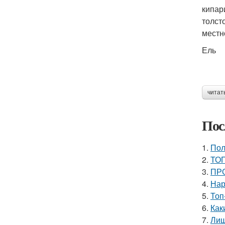
кипар
толст
местно
Ель
читат
Пос
1.
Пол
2.
ТОП
3.
ПРО
4.
Нар
5.
Топ
6.
Как
7.
Лиш