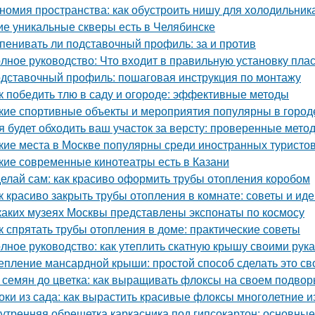
номия пространства: как обустроить нишу для холодильник
ие уникальные скверы есть в Челябинске
пенивать ли подставочный профиль: за и против
лное руководство: Что входит в правильную установку пла
дставочный профиль: пошаговая инструкция по монтажу
к победить тлю в саду и огороде: эффективные методы
кие спортивные объекты и мероприятия популярны в город
я будет обходить ваш участок за версту: проверенные мет
кие места в Москве популярны среди иностранных туристо
кие современные кинотеатры есть в Казани
елай сам: как красиво оформить трубы отопления коробом
к красиво закрыть трубы отопления в комнате: советы и ид
каких музеях Москвы представлены экспонаты по космосу
к спрятать трубы отопления в доме: практические советы
лное руководство: как утеплить скатную крышу своими рук
епление мансардной крыши: простой способ сделать это с
 семян до цветка: как выращивать флоксы на своем подвор
оки из сада: как вырастить красивые флоксы многолетние и
утренняя обрешетка каркасника под гипсокартон: основны