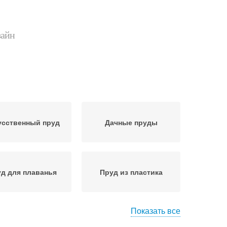
зайн
усственный пруд
Дачные пруды
д для плаванья
Пруд из пластика
Показать все
Дачный пруд
Пруд в огороде