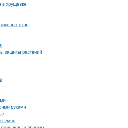
а в хрущевке
стиковых окон
е
оды защиты растений
в
еи
ами
воими руками
ье
з семян
е принципы и приемы