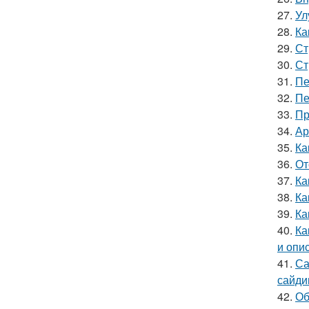
27.
Ул
28.
Ка
29.
Ст
30.
Ст
31.
Пе
32.
Пе
33.
Пр
34.
Ар
35.
Ка
36.
От
37.
Ка
38.
Ка
39.
Ка
40.
Ка
и опи
41.
Са
сайди
42.
Об