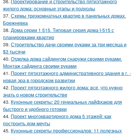
36.
Проектирование и строительство пятиэтажного
жилого дома: основные этапы и подходы
37.
Схемы трехкомнатных квартир в панельных домах.
Брежневка
38.
Дома серии 1 515. Типовая серия дома I-515 с
планировками квартир
39.
Строительство дачи своими руками за три месяца и
$3 тысячи
40.
Отделка дома сайдингом снаружи своими руками.
Монтаж сайдинга своими руками
41.
Проект пятиэтажного административного здания в г. -
новая эра в городском развитии
42.
Проект пятиэтажного жилого дома: все, что нужно
знать о новом строительстве
43.
Кухонные секреты: 20 гениальных лайфхаков для
быстрого и удобного готовки
44.
Проект многоквартирного дома 5 этажей: как
построить дом мечты
45.
Кухонные секреты профессионалов: 11 полезных