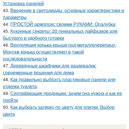
Установка панелей
43.
Введение в светодиоды: основные характеристики и
параметры
44.
ПРОСТОЙ армопояс своими РУКАМИ. Опалубка
45.
Кухонные секреты: 20 гениальных лайфхаков для
быстрого и удобного готовки
46.
Вентиляция конька крыши под металлочерепицу.
Монтаж конька осуществляют в такой
последовательности
47.
Деревянные шкафчики для раздевалок:
современные решения для дома
48.
Как правильно выбрать пластиковые панели для
отделки туалета
49.
Сертификация продукции: зачем она нужна и как ее
пройти
50.
Как выбрать затирку по цвету для плитки. Выбор
цвета