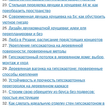
23.
Стильная переделка двушки в хрущевке 44 м: как
преобразить пространство
24.
Современная двушка хрущевка на 5х: как обустроить
уютное гнездо
25.
Дизайн двухкомнатной хрущевки: идеи для
перепланировки и без
26.
Любэ в Рязани: расписание предстоящих концертов
27.
Укрепление гипсокартона на деревянной
поверхности: проверенные методы
28.
Гипсокартонный потолок в деревянном доме: выбор,
монтаж и уход
29.
Деревянная вагонка на гипсокартоне: проверенные
способы крепления
30.
Устойчивость и прочность гипсокартонных
перегородок на деревянном каркасе
31.
Строим свою обрешетку из бруса без подвесов:
простые инструкции
32.
Как сделать идеальную отделку стен гипсокартоном в