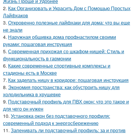
Жизнь Проще и Удобнее
2.
Как Организовать и Украсить Дом с Помощью Простых
Лайфхаков
3.
Откровенно полезные лайфхаки для дома: что вы еще
не знали
4.
Наружная обшивка дома профнастилом своими
руками: пошаговая инструкция
5.
Современная прихожая со шкафом-нишей: Стиль и
функциональность в гармонии
6.
Какие современные спортивные комплексы и
стадионы есть в Москве
7.
Как заделать нишу в коридоре: пошаговая инструкция
8.
Экономия пространства: как обустроить нишу для
холодильника в хрущевке
9.
Подставочный профиль для ПВХ окон: что это такое и
для чего он нужен
10.
Установка окон без подставочного профиля:
современный подход к энергосбережению
11.
Запенивать ли подставочный профиль: за и против